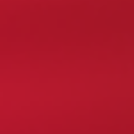
Min. deposit
40 zł
Kod bonusowy
Kod nie jest wymagany
Kopiuj
Zdobądź ten bonus
18+. Wpłać minimum 40 PLN, podwoimy Twoją wpłatę, dzięki czemu otrzymasz 80 PLN w
Bonusie na grę w Kasynie na Żywo.
Rizk Casino – krótkie podsumowanie
Założone w 2016 roku kasyno Rizk aktywnie
przyciąga nowych graczy i cieszy się zaufaniem
lojalnych klientów. Wielu polskich graczy woli grać w