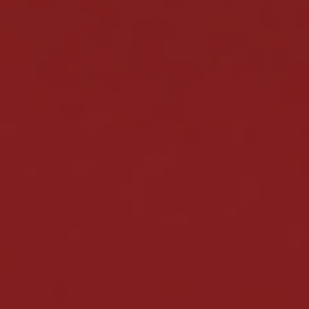
Minimalna wpłata:
40 zł
Min. wypłata:
80 zł
Jan Mazurek
Napisane przez
Opublikowany:
21/06/2023
Ostatnia aktualizacja:
25/09/2025
Z biegiem lat Rizk Casino stało się bardzo popularne
wśród polskich graczy ze względu na wysoki poziom
usług i doskonałe portfolio gier. Hasło „Bez Ściemy”
zdecydowanie przyciąga wzrok, a
kasyno
internetowe
świetnie wywiązuje się ze swojej
obietnicy, oferując bezpieczne środowisko gry,
przyzwoite bonusy, różne cotygodniowe i
comiesięczne promocje oraz szeroki wybór
automatów i gier stołowych.