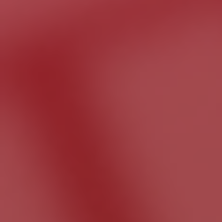
Dokonaj wpłaty w wysokości co najmniej
40 zł.
Aktywuj ofertę powitalną w ciągu 30 dni
od pierwszej wpłaty.
Jeśli chodzi o warunki wypłaty bonusu, zakład na
bonus jest dość standardowy i wynosi 40x, a
najlepsze jest to, że wygrane z darmowych spinów
nie muszą być obracane. To świetna oferta na dobry
początek.
Bonus powitalny w kasynie na żywo