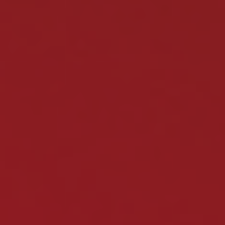
Bank Transfer,
Neteller
,
Skrill
,
Mifinity
,
MuchBetter.
Licencja:
Malta Gaming Authority,
UK Gambling Commission,
Swedish Gambling Authority.
Czat na żywo:
Tak
Telefon:
Nie
Email:
support-pl@rizk.com
Nie polecamy gry w tym
kasynie ze względu na