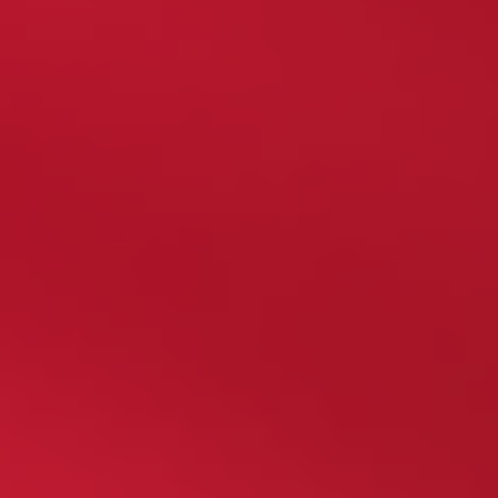
Program lojalnościowy Wheel of Rizk
Motyw superbohatera i stylowy interfejs
Sprawdzone metody płatności
Licencjonowana platforma hazardowa
Obsługa klienta 24/7
Wady :