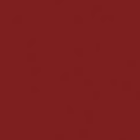
Metoda
Limity
Czas
Limity
płatności
wpłat,
depozytu
wypłat,
zł
zł
MasterCard
40 – 10
Natychmiast
–
000
Visa
40 –
Natychmiast
–
40 000
MiFinity
40 – 10
Natychmiast
40 – 10
000
000