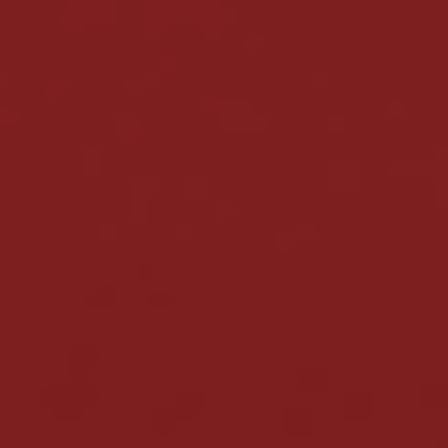
Kasyno nagradza Polaków za aktywność, zapraszając
ich do udziału w programie lojalnościowym i
zakręcenia Wheel of Rizk. To tutaj możesz zakręcić
kołem z nagrodami, z których niektóre są naprawdę
imponującymi jackpotami! Aby aktywować tę funkcję,
wystarczy grać w swoje ulubione gry, wypełniając w
ten sposób pasek Rizk Power Bar.
Nagroda
Opis