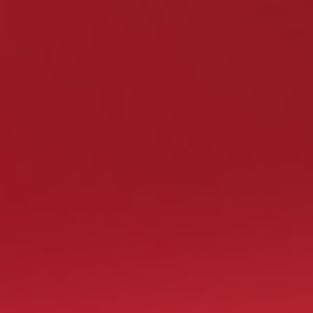
Wersja Mobilna
7
Lemon Casino
100% do 3 000 zł i 200 Darmowych Spinów
Obsługa Klienta
8
Zdobądź bonus
Jak oceniamy kasyna online?
18+. Nowy klient. Aby aktywować bonus, gracz musi wpłacić co najmniej 50 zł.
Wymagany obrót wynosi 40x tylko dla kwoty bonusu. Warunki obrotu powinny zostać
spełnione w ciągu 7 dni.
Rizk Casino Bonus Powitalny
1. depozyt
BetFury
100% do 400 zł i 50 Darmowych
do $10500 i 225 Darmowych Spinów
Spinów
Zdobądź bonus
18+. Nowy klient. Minimalny depozyt: 20 $. Obrót bonusu: (depozyt + bonus) 40x.
Wymagania dotyczące zakładów dla wygranych z darmowych spinów to 35x.
Rizk Casino