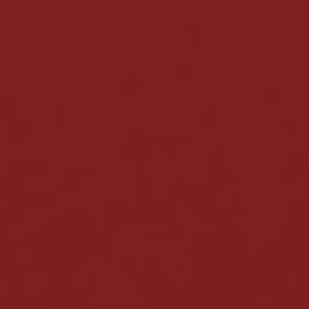
Gracze, którzy regularnie grają i obstawiają
prawdziwe pieniądze w Rizk kasyno, często
otrzymują specjalne oferty z funduszami
bonusowymi. Wygrane bonusowe można wypłacić po
kilkukrotnym obróceniu otrzymanej kwoty w grach
kasynowych.
Szansa na podwojenie bonusów
Postęp w programie lojalnościowym Rizk Casino jest
jeszcze szybszy, gdy korzystasz z ofert specjalnych.
Co tydzień obstawiaj określone sloty i zdobywaj
podwójne punkty. W ten sposób awansujesz dwa razy
szybciej i zbliżysz się do wygrania jackpotów.
Sprawdź, które gry są obecnie dostępne w sekcji
Promocje.
System nagród koła fortuny