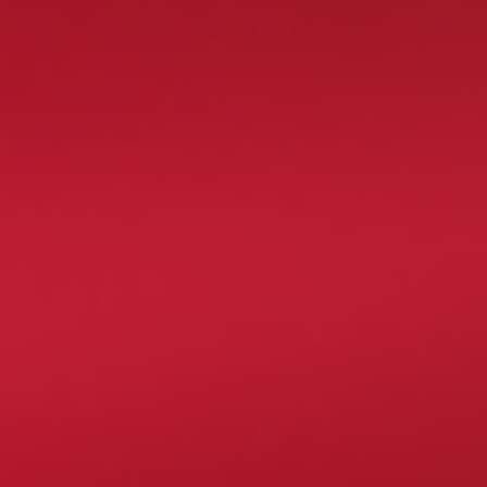
Kod bonusowy
Kod nie jest wymagany
Kopiuj
Zdobądź ten bonus
18+. Nowy klient. Minimalny depozyt: 40 zł. Nie ma ograniczeń dotyczących wygranych i wypłat.
Kwotę bonusu z oferty powitalnej należy obrócić min. 40 razy, zanim środki będą mogły zostać
wypłacone. Darmowe spiny są ważne tylko przez 24 godziny. Gracze muszą poprosić o ofertę
powitalną w ciągu 30 dni od aktywacji.
100% do 2000 zł Match Bonus
(BONUS KASYNA NA ŻYWO) w
Rizk Casino
100% Do 2000 zł
Rodzaj bonusu
Match Bonus