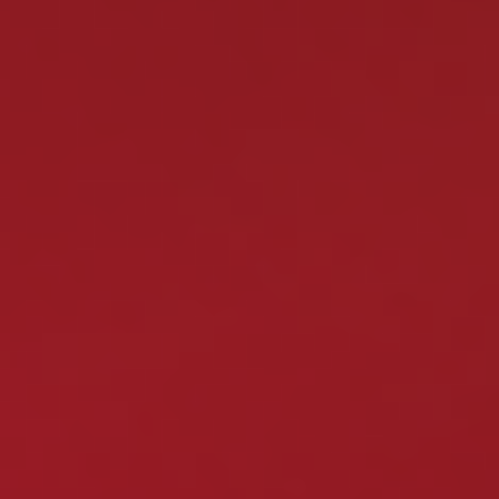
skargi graczy
Ogólne wrażenie
Wypróbuj inne polecane kasyna
8.57
Ocena
Xon Bet Casino
550% do 13 750 zł + do 550 Darmowych Spinów
Bonusy
7
Zdobądź bonus
Bezpieczeństwo
9
18+. Nowy klient. Minimalna wpłata: 50 zł. Powitalny pakiet bonusowy na 4 depozyty.
Warunek obrotu: x45. Im większy Twój całkowity depozyt, tym wspanialszy skarb: 150
spinów za 500-750 zł, 250 spinów za 755 zł – 1500 zł, 450 spinów za ponad 1505 zł.
Proces Rejestracji
10
Metody Płatności
9
Gry
10