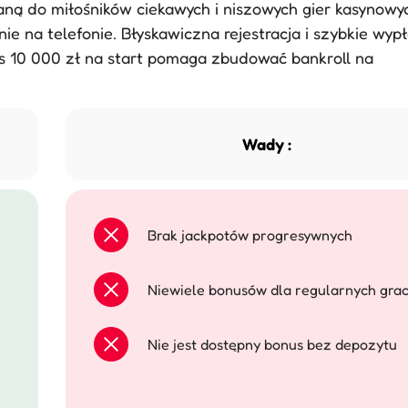
aną do miłośników ciekawych i niszowych gier kasynowy
e na telefonie. Błyskawiczna rejestracja i szybkie wyp
us 10 000 zł na start pomaga zbudować bankroll na
Wady :
Brak jackpotów progresywnych
Niewiele bonusów dla regularnych gra
Nie jest dostępny bonus bez depozytu