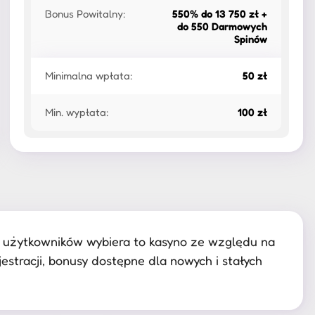
Bonus Powitalny:
550% do 13 750 zł +
do 550 Darmowych
Spinów
Minimalna wpłata:
50 zł
Min. wypłata:
100 zł
j użytkowników wybiera to kasyno ze względu na
estracji, bonusy dostępne dla nowych i stałych