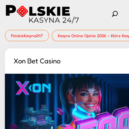
PolskieKasyna247
Kasyno Online Opinie 2026 – Które K
Xon Bet Casino