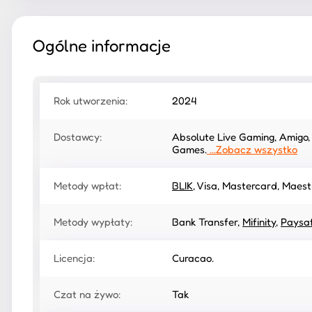
Ogólne informacje
Rok utworzenia:
2024
Dostawcy:
Absolute Live Gaming,
Amigo,
Games.
...Zobacz wszystko
Metody wpłat:
BLIK
,
Visa,
Mastercard,
Maest
Metody wypłaty:
Bank Transfer,
Mifinity
,
Paysa
Licencja:
Curacao.
Czat na żywo:
Tak