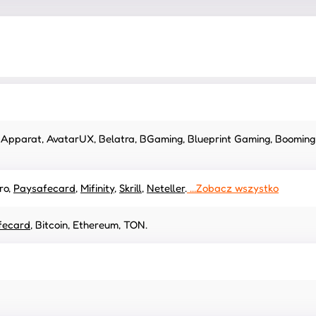
Apparat,
AvatarUX,
Belatra,
BGaming,
Blueprint Gaming,
Booming
ro,
Paysafecard
,
Mifinity
,
Skrill
,
Neteller
.
...Zobacz wszystko
fecard
,
Bitcoin,
Ethereum,
TON.