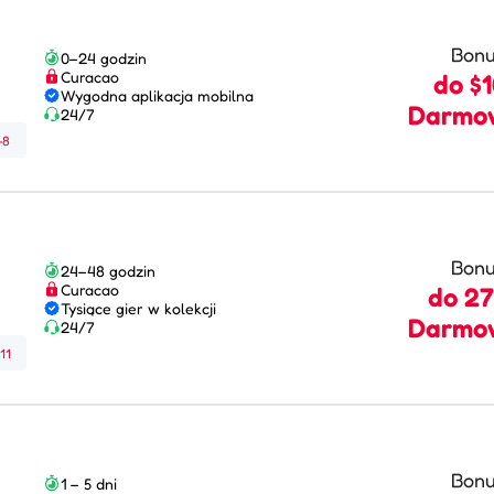
Bonu
0–24 godzin
Curacao
do $1
Wygodna aplikacja mobilna
Darmo
24/7
+8
Bonu
24–48 godzin
Curacao
do 27
Tysiące gier w kolekcji
Darmo
24/7
11
Bonu
1 – 5 dni