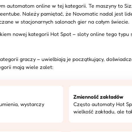
 automatom online w tej kategorii. Te maszyny to Siz
reentube. Należy pamiętać, że Novomatic nadal jest lid
zane w stacjonarnych salonach gier na całym świecie.
kiem nowej kategorii Hot Spot – sloty online tego typu
egorii graczy – uwielbiają je początkujący, doświadczen
gorii mają wiele zalet:
Zmienność zakładów
umienia, wystarczy
Często automaty Hot Spo
wielkość zakładu, ale tak