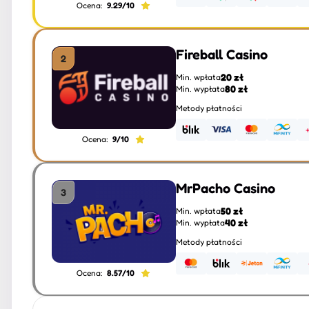
9.29/10
Ocena:
Fireball Casino
2
20 zł
Min. wpłata
80 zł
Min. wypłata
Metody płatności
9/10
Ocena:
MrPacho Casino
3
50 zł
Min. wpłata
40 zł
Min. wypłata
Metody płatności
8.57/10
Ocena: