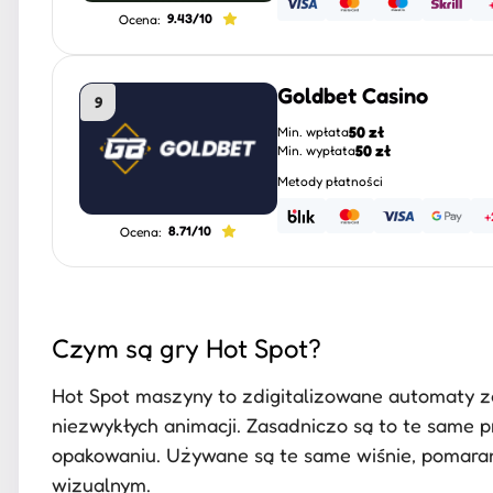
9.43/10
Ocena:
Goldbet Casino
9
50 zł
Min. wpłata
50 zł
Min. wypłata
Metody płatności
+
8.71/10
Ocena:
Czym są gry Hot Spot?
Hot Spot maszyny to zdigitalizowane automaty z
niezwykłych animacji. Zasadniczo są to te same 
opakowaniu. Używane są te same wiśnie, pomarańc
wizualnym.