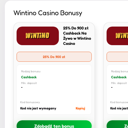
Wintino Casino Bonusy
25% Do 900 zł
Cashback Na
Żywo w Wintino
Casino
25% Do 900 zł
Rodzaj bonusu
Rodzaj bonu
Cashback
Cashback
Min. deposit
Min. deposit
-
-
Kod bonusowy
Kod bonuso
Kod nie jest wymagany
Kopiuj
Kod nie je
Zdobądź ten bonus
Z