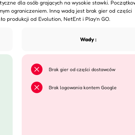
yczne dla osób grających na wysokie stawki. Początkow
tnym ograniczeniem. Inną wadą jest brak gier od części
 produkcji od Evolution, NetEnt i Play’n GO.
Wady :
Brak gier od części dostawców
Brak logowania kontem Google