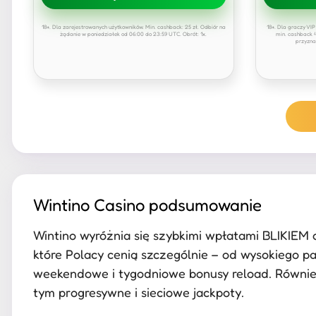
18+. Dla zarejestrowanych użytkowników. Min. cashback: 25 zł. Odbiór na
18+. Dla graczy VIP
żądanie w poniedziałek od 06:00 do 23:59 UTC. Obrót: 1x.
min. cashback 4
przyzna
Wintino Casino podsumowanie
Wintino wyróżnia się szybkimi wpłatami BLIKIEM 
które Polacy cenią szczególnie – od wysokiego p
weekendowe i tygodniowe bonusy reload. Równie d
tym progresywne i sieciowe jackpoty.