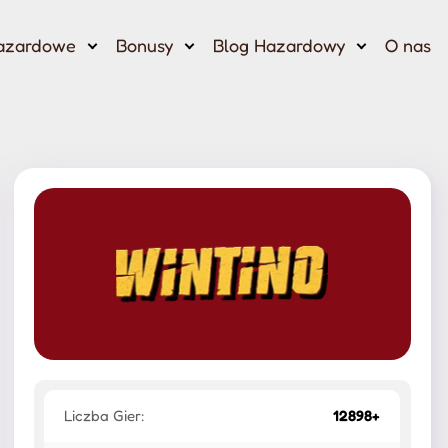
azardowe
Bonusy
Blog Hazardowy
O nas
Liczba Gier:
12898+