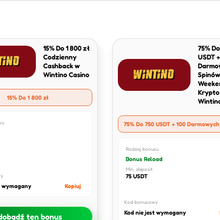
15% Do 1 800 zł
75% Do
Codzienny
USDT +
Cashback w
Darmo
Wintino Casino
Spinó
Weeke
Krypto
15% Do 1 800 zł
Wintin
su
75% Do 750 USDT + 100 Darmowych
Rodzaj bonusu
Bonus Reload
Min. deposit
wy
75 USDT
st wymagany
Kopiuj
Kod bonusowy
Kod nie jest wymagany
dobądź ten bonus