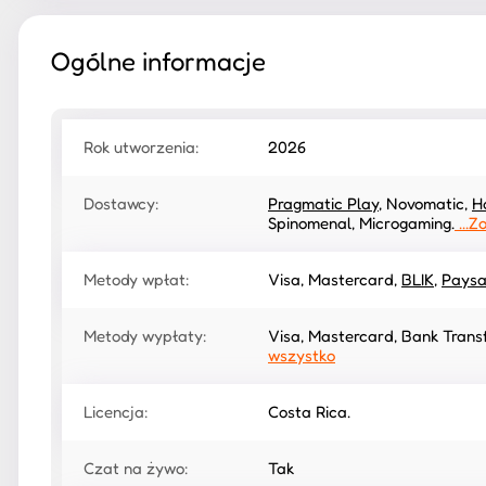
Ogólne informacje
Rok utworzenia:
2026
Dostawcy:
Pragmatic Play
,
Novomatic,
H
Spinomenal,
Microgaming.
...Z
Metody wpłat:
Visa,
Mastercard,
BLIK
,
Paysa
Metody wypłaty:
Visa,
Mastercard,
Bank Transf
wszystko
Licencja:
Costa Rica.
Czat na żywo:
Tak