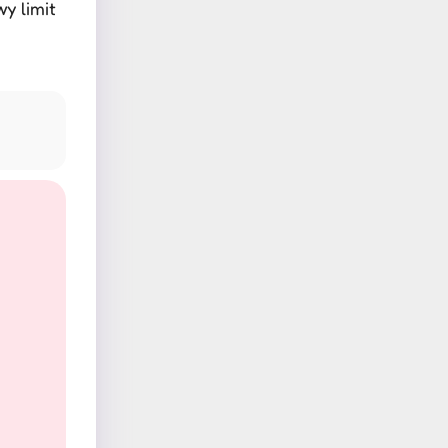
y limit