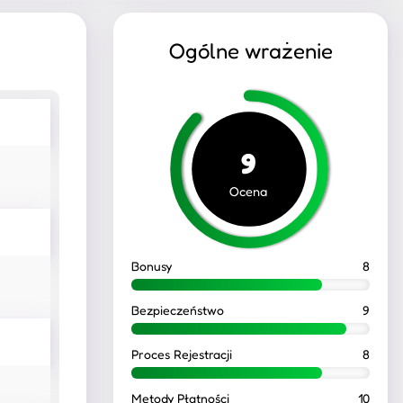
Ogólne wrażenie
9
Ocena
Bonusy
8
Bezpieczeństwo
9
Proces Rejestracji
8
Metody Płatności
10