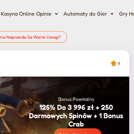
Kasyna Online Opinie
Automaty do Gier
Gry H
asyna Naprawdę Są Warte Uwagi?
9
Bonus Powitalny
125% Do 3 996 zł + 250
Darmowych Spinów + 1 Bonus
Crab