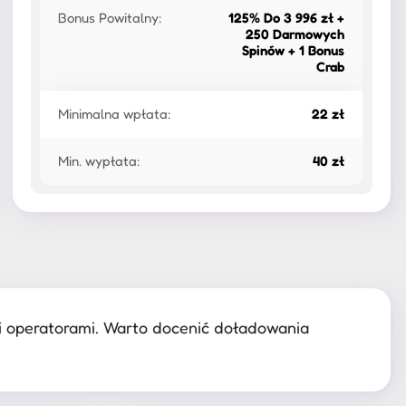
Bonus Powitalny:
125% Do 3 996 zł +
250 Darmowych
Spinów + 1 Bonus
Crab
Minimalna wpłata:
22 zł
Min. wypłata:
40 zł
mi operatorami. Warto docenić doładowania