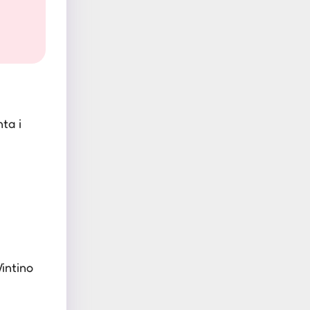
ta i
intino