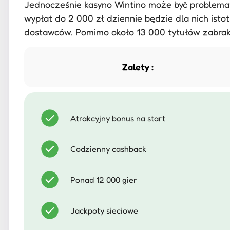
Jednocześnie kasyno Wintino może być problemat
wypłat do 2 000 zł dziennie będzie dla nich isto
dostawców. Pomimo około 13 000 tytułów zabrakło
Zalety :
Atrakcyjny bonus na start
Codzienny cashback
Ponad 12 000 gier
Jackpoty sieciowe