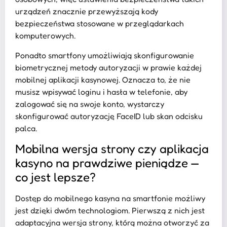
urządzeń znacznie przewyższają kody
bezpieczeństwa stosowane w przeglądarkach
komputerowych.
Ponadto smartfony umożliwiają skonfigurowanie
biometrycznej metody autoryzacji w prawie każdej
mobilnej aplikacji kasynowej. Oznacza to, że nie
musisz wpisywać loginu i hasła w telefonie, aby
zalogować się na swoje konto, wystarczy
skonfigurować autoryzację FaceID lub skan odcisku
palca.
Mobilna wersja strony czy aplikacja
kasyno na prawdziwe pieniądze —
co jest lepsze?
Dostęp do mobilnego kasyna na smartfonie możliwy
jest dzięki dwóm technologiom. Pierwszą z nich jest
adaptacyjna wersja strony, którą można otworzyć za