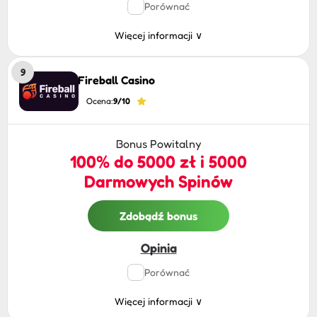
Porównać
Więcej informacji
∨
9
Fireball Casino
Ocena:
9/10
Bonus Powitalny
100% do 5000 zł i 5000
Darmowych Spinów
Zdobądź bonus
Opinia
Porównać
Więcej informacji
∨