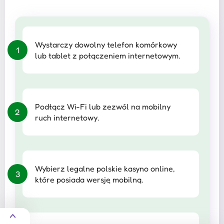
Wystarczy dowolny telefon komórkowy
lub tablet z połączeniem internetowym.
Podłącz Wi-Fi lub zezwól na mobilny
ruch internetowy.
Wybierz legalne polskie kasyno online,
które posiada wersję mobilną.