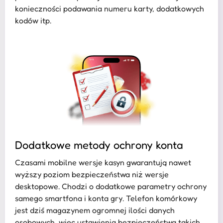
konieczności podawania numeru karty, dodatkowych
kodów itp.
Dodatkowe metody ochrony konta
Czasami mobilne wersje kasyn gwarantują nawet
wyższy poziom bezpieczeństwa niż wersje
desktopowe. Chodzi o dodatkowe parametry ochrony
samego smartfona i konta gry. Telefon komórkowy
jest dziś magazynem ogromnej ilości danych
osobowych, więc ustawienia bezpieczeństwa takich