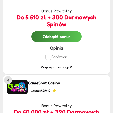
Bonus Powitalny
Do 5 510 zł + 300 Darmowych
Spinów
Zdobądź bonus
Opinia
Porównać
Więcej informacji
∨
6
GameSpot Casino
Ocena:
9.29/10
Bonus Powitalny
Do 60 000 zł + 320 Darmowych