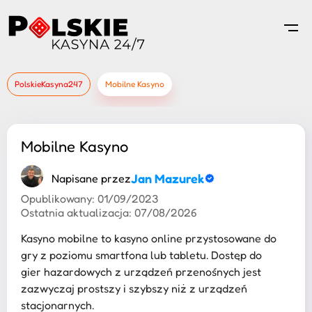
PolskieKasyna247
Mobilne Kasyno
Mobilne Kasyno
Jan Mazurek
Napisane przez
Opublikowany:
01/09/2023
Ostatnia aktualizacja:
07/08/2026
Kasyno mobilne to kasyno online przystosowane do
gry z poziomu smartfona lub tabletu. Dostęp do
gier hazardowych z urządzeń przenośnych jest
zazwyczaj prostszy i szybszy niż z urządzeń
stacjonarnych.