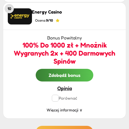
10
Energy Casino
Ocena:
9/10
Bonus Powitalny
100% Do 1000 zł + Mnożnik
Wygranych 2x + 400 Darmowych
Spinów
Zdobądź bonus
Opinia
Porównać
Więcej informacji
∨