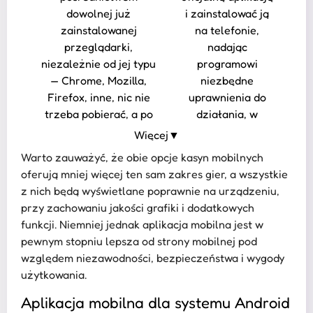
dowolnej już
i zainstalować ją
zainstalowanej
na telefonie,
przeglądarki,
nadając
niezależnie od jej typu
programowi
— Chrome, Mozilla,
niezbędne
Firefox, inne, nic nie
uprawnienia do
trzeba pobierać, a po
działania, w
zmianie urządzenia
przypadku zmiany
Więcej
▼
można po prostu
urządzenia należy
Warto zauważyć, że obie opcje kasyn mobilnych
otworzyć kartę z
ponownie pobrać i
oferują mniej więcej ten sam zakres gier, a wszystkie
mobilnym kasynem na
zainstalować
z nich będą wyświetlane poprawnie na urządzeniu,
nowym telefonie.
aplikację
przy zachowaniu jakości grafiki i dodatkowych
funkcji. Niemniej jednak aplikacja mobilna jest w
pewnym stopniu lepsza od strony mobilnej pod
Autoryzacja w kasynie
Możesz
względem niezawodności, bezpieczeństwa i wygody
mobilnym jest dostępna
skonfigurować
użytkowania.
tylko po wprowadzeniu
autoryzację
nazwy użytkownika i
biometryczną za
Aplikacja mobilna dla systemu Android
hasła, a wiele
pomocą FaceID lub