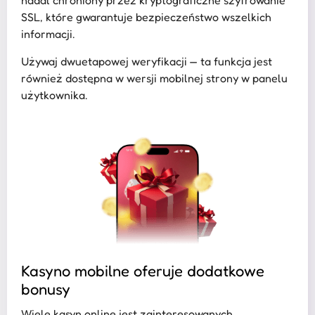
nadal chroniony przez kryptograficzne szyfrowanie
SSL, które gwarantuje bezpieczeństwo wszelkich
informacji.
Używaj dwuetapowej weryfikacji — ta funkcja jest
również dostępna w wersji mobilnej strony w panelu
użytkownika.
Kasyno mobilne oferuje dodatkowe
bonusy
Wiele kasyn online jest zainteresowanych