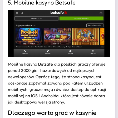
5. Mobilne kasyno Betsafe
Mobilne kasyno
Betsafe
dla polskich graczy oferuje
ponad 2000 gier hazardowych od najlepszych
deweloperów. Oprócz tego, że strona kasyna jest
doskonale zoptymalizowana pod kątem urządzeń
mobilnych, gracze mają również dostęp do aplikacji
mobilnej na iOS i Androida, która jest równie dobra
jak desktopowa wersja strony.
Dlaczego warto grać w kasynie