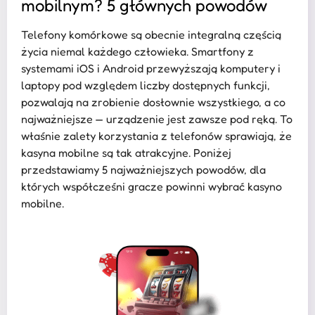
mobilnym? 5 głównych powodów
Telefony komórkowe są obecnie integralną częścią
życia niemal każdego człowieka. Smartfony z
systemami iOS i Android przewyższają komputery i
laptopy pod względem liczby dostępnych funkcji,
pozwalają na zrobienie dosłownie wszystkiego, a co
najważniejsze — urządzenie jest zawsze pod ręką. To
właśnie zalety korzystania z telefonów sprawiają, że
kasyna mobilne są tak atrakcyjne. Poniżej
przedstawiamy 5 najważniejszych powodów, dla
których współcześni gracze powinni wybrać kasyno
mobilne.