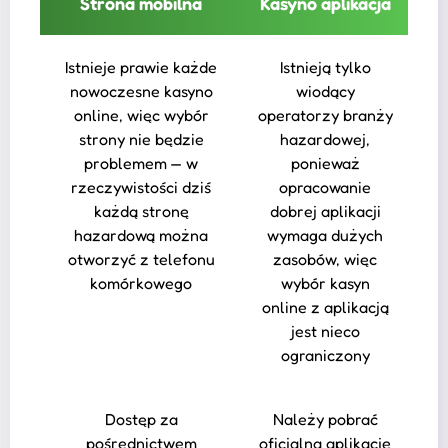
Strona mobilna
Kasyno aplikacja
Istnieje prawie każde
Istnieją tylko
nowoczesne kasyno
wiodący
online, więc wybór
operatorzy branży
strony nie będzie
hazardowej,
problemem — w
ponieważ
rzeczywistości dziś
opracowanie
każdą stronę
dobrej aplikacji
hazardową można
wymaga dużych
otworzyć z telefonu
zasobów, więc
komórkowego
wybór kasyn
online z aplikacją
jest nieco
ograniczony
Dostęp za
Należy pobrać
pośrednictwem
oficjalną aplikację