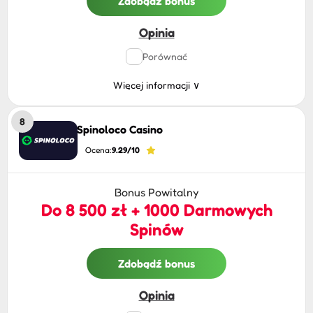
Zdobądź bonus
Opinia
Porównać
Więcej informacji
∨
8
Spinoloco Casino
Ocena:
9.29/10
Bonus Powitalny
Do 8 500 zł + 1000 Darmowych
Spinów
Zdobądź bonus
Opinia