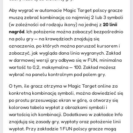
Aby wygrać w automacie Magic Target polscy gracze
muszą zebrać kombinację co najmniej 2 lub 3 symboli
(w zależności od rodzaju ikony) na jednej z
20 linii
nagród
. Ich położenie można zobaczyć bezpośrednio
na polu gry
—
na krawędziach znajdują się
oznaczenia, po których można poruszać kursorem i
zobaczyć, jak wygląda dana linia wygranych. Zakład
w darmowej wersji gry odbywa się w FUN, minimalna
wartość to 0,2, maksymalna
—
100. Zakład możesz
wybrać na panelu kontrolnym pod polem gry.
O tym, ile gracz otrzyma w Magic Target online za
konkretną kombinację symboli, można dowiedzieć się
po prostu przesuwając ekran w górę, a otworzy się
kolorowa tabela wypłat z obrazkami symboli i
wartością ich kombinacji. Dodatkowo w zakładce Info
znajdują się zasady gry, wypłaty oraz położenie linii
wypłat. Przy zakładzie 1 FUN polscy gracze mogą