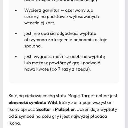
Wybierz garnitur
—
czerwony lub
czarny, na podstawie wylosowanych
wcześniej kart.
jeśli nie uda się odgadnąć, wypłata
otrzymana za kręcenie bębnami zostaje
spalona.
jeśli wygrasz, możesz odebrać wypłatę
lub możesz powtórzyć grę i podwoić
nową kwotę (do 7 razy z rzędu).
Kolejną ciekawą cechą slotu Magic Target online jest
obecność symbolu Wild
, który zastępuje wszystkie
ikony oprócz
Scatter i Multiplier
. Joker daje wypłaty
od 2 symboli na polu gry i jest najwyżej płacącą
ikoną.