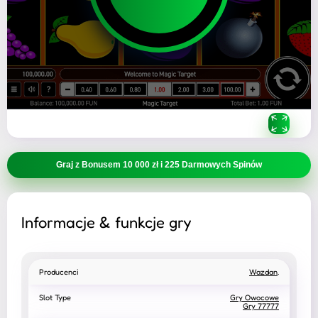
Graj z Bonusem 10 000 zł i 225 Darmowych Spinów
Informacje & funkcje gry
Producenci
Wazdan
.
Slot Type
Gry Owocowe
Gry 77777