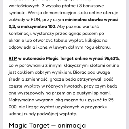
wartościowych, 3 wysoko płatne i 3 bonusowe
symbole. Wersja demonstracyjna slotu online oferuje
zakłady w FUN, przy czym
minimalna stawka wynosi
0,2, a maksymalna 100
. Aby poznać wartość
kombinacji, wystarczy przeciągnąć palcem po
ekranie lub otworzyć tabelę wypłat, klikając na
odpowiednią ikonę w lewym dolnym rogu ekranu.
RTP
w automacie Magic Target online wynosi 96,63%
,
co w porównaniu z innymi klasycznymi slotami online
jest całkiem dobrym wynikiem. Biorąc pod uwagę
średnią zmienność, gracze będą otrzymywali dość
częste wypłaty w różnych kwotach, przy czym będą
one występowały na przemian z pustymi spinami.
Maksymalna wygrana jaką można tu uzyskać to 25
000, nie licząc wypłat uzyskanych w przypadku
udanej rundy podwójnej wypłaty.
Magic Target — animacja