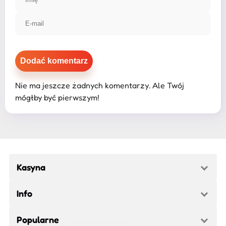
Nie ma jeszcze żadnych komentarzy. Ale Twój
mógłby być pierwszym!
Kasyna
Info
Popularne