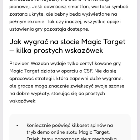
pionowej. Jeśli odwrócisz smartfon, wartości symboli
zostaną ukryte, ale bębny będą wyświetlane na
pełnym ekranie. Tak czy inaczej, wszystkie opcje i
ustawienia gry pozostają dostępne.
Jak wygrać na slocie Magic Target
— kilka prostych wskazówek
Provider Wazdan wydaje tylko certyfikowane gry,
Magic Target działa w oparciu o CSF. Nie da się
opracować strategii, która zapewni duże wygrane,
ale gracze mogą znacznie zwiększyć swoje szanse
na dobre wypłaty, stosując się do prostych
wskazówek:
Koniecznie poświęć kilkaset spinów na
tryb demo online slotu Magic Target.
Dzięki temu zapoznasz się z mechaniką