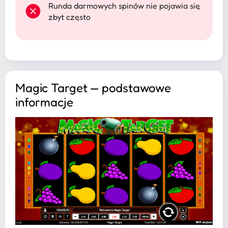
Runda darmowych spinów nie pojawia się
zbyt często
Magic Target — podstawowe
informacje