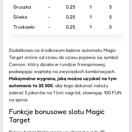
Gruszka
-
0,25
1
5
Śliwka
-
0,25
1
5
Truskawki
-
0,25
1
5
Dodatkowo na środkowym bębnie automatu Magic
Target online od czasu do czasu pojawia się symbol
Cannon, który działa w rundzie freespinowej,
podwajając wypłatę na zwycięskich kombinacjach.
Maksymalna wygrana, jaką można uzyskać na tym
automacie to 25 000
, aby tego dokonać należy
zebrać 5 jokerów na 1 linii nagród, stawiając 100 FUN
na spinie.
Funkcje bonusowe slotu Magic
Target
Polscy hazardziści mogą uruchomić rundę 10