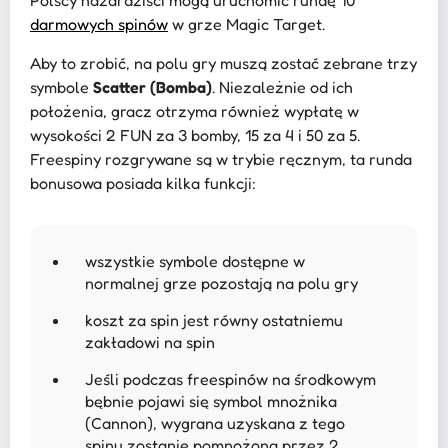
darmowych spinów
w grze Magic Target.
Aby to zrobić, na polu gry muszą zostać zebrane trzy
symbole
Scatter (Bomba)
. Niezależnie od ich
położenia, gracz otrzyma również wypłatę w
wysokości 2 FUN za 3 bomby, 15 za 4 i 50 za 5.
Freespiny rozgrywane są w trybie ręcznym, ta runda
bonusowa posiada kilka funkcji:
wszystkie symbole dostępne w
normalnej grze pozostają na polu gry
koszt za spin jest równy ostatniemu
zakładowi na spin
Jeśli podczas freespinów na środkowym
bębnie pojawi się symbol mnożnika
(Cannon), wygrana uzyskana z tego
spinu zostanie pomnożona przez 2