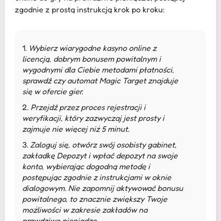
zgodnie z prostą instrukcją krok po kroku:
Wybierz wiarygodne kasyno online z
licencją, dobrym bonusem powitalnym i
wygodnymi dla Ciebie metodami płatności,
sprawdź czy automat Magic Target znajduje
się w ofercie gier.
Przejdź przez proces rejestracji i
weryfikacji, który zazwyczaj jest prosty i
zajmuje nie więcej niż 5 minut.
Zaloguj się, otwórz swój osobisty gabinet,
zakładkę Depozyt i wpłać depozyt na swoje
konto, wybierając dogodną metodę i
postępując zgodnie z instrukcjami w oknie
dialogowym. Nie zapomnij aktywować bonusu
powitalnego, to znacznie zwiększy Twoje
możliwości w zakresie zakładów na
prawdziwe pieniądze.