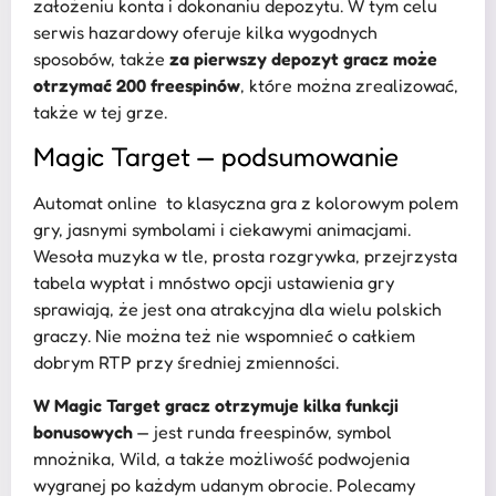
założeniu konta i dokonaniu depozytu. W tym celu
serwis hazardowy oferuje kilka wygodnych
sposobów, także
za pierwszy depozyt gracz może
otrzymać 200 freespinów
, które można zrealizować,
także w tej grze.
Magic Target — podsumowanie
Automat online to klasyczna gra z kolorowym polem
gry, jasnymi symbolami i ciekawymi animacjami.
Wesoła muzyka w tle, prosta rozgrywka, przejrzysta
tabela wypłat i mnóstwo opcji ustawienia gry
sprawiają, że jest ona atrakcyjna dla wielu polskich
graczy. Nie można też nie wspomnieć o całkiem
dobrym RTP przy średniej zmienności.
W Magic Target gracz otrzymuje kilka funkcji
bonusowych
—
jest runda freespinów, symbol
mnożnika, Wild, a także możliwość podwojenia
wygranej po każdym udanym obrocie. Polecamy