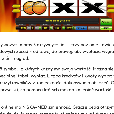
dyspozycji mamy 5 aktywnych linii - trzy poziome i dwie 
dowych zasad - od lewej do prawej, aby wypłacić wygra
z linii nagród.
 symboli, z których każdy ma swoją wartość. Można się
ecjalnej tabeli wypłat. Liczba kredytów i kwoty wypłat 
a użytkowników z konieczności dokonywania obliczeń. 
ne przyciski, za pomocą których można zmieniać wartość
xe online ma NISKĄ-MED zmienność. Gracze będą otrzy
niewielkie. Mimo to, można tu również uzyskać duże wy