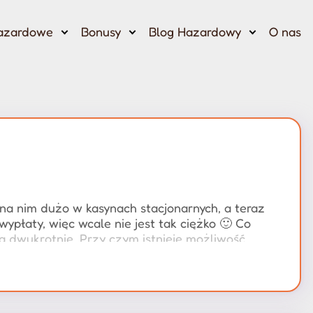
azardowe
Bonusy
Blog Hazardowy
O nas
na nim dużo w kasynach stacjonarnych, a teraz
ypłaty, więc wcale nie jest tak ciężko 🙂 Co
a dwukrotnie. Przy czym istnieje możliwość
anie warto spróbować!