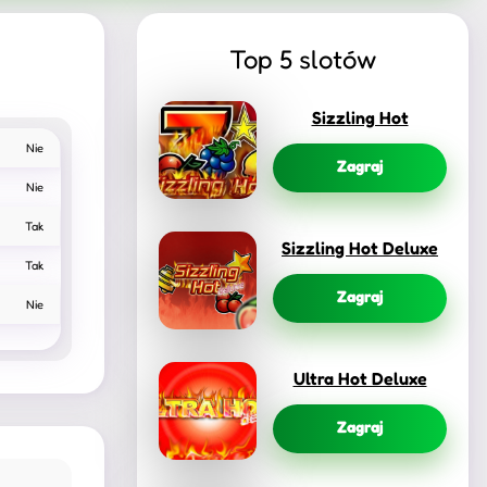
Top 5 slotów
Sizzling Hot
Nie
Zagraj
Nie
Tak
Sizzling Hot Deluxe
Tak
Zagraj
Nie
Ultra Hot Deluxe
Zagraj