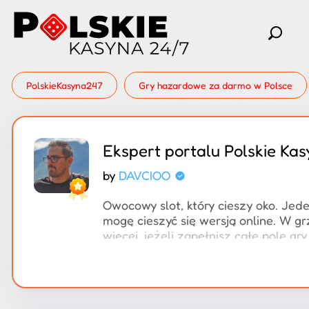
PolskieKasyna247
Gry hazardowe za darmo w Polsce
Ekspert portalu Polskie Ka
by
DAVCIOO
Owocowy slot, który cieszy oko. Jed
mogę cieszyć się wersją online. W gr
więcej, jeżeli zapełnisz całe pole 
użycia błyskawicznego zatrzymania 