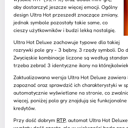
aby dostarczyć jeszcze więcej emocji. Ogólny
design Ultra Hot przeszedł znaczące zmiany,
jednak symbole pozostały takie same, co
cieszy użytkowników i budzi lekką nostalgię.
Ultra Hot Deluxe zachowuje typowe dla takiej
rozrywki pole gry - 3 bębny, 3 rzędy symboli. Do 
Zwycięskie kombinacje liczone są według standar
trzeba zebrać 3 identyczne ikony na którejkolwiek 
Zaktualizowana wersja Ultra Hot Deluxe zawiera 8
zapoznać oraz sprawdzić ich charakterystyki w sp
automatycznie wyświetlane na stronie, co zwalni
więcej, poniżej pola gry znajdują się funkcjonal
kredytów.
Przy dość dobrym
RTP
, automat Ultra Hot Delu
wypłaty dość często, ale w większości będą one 