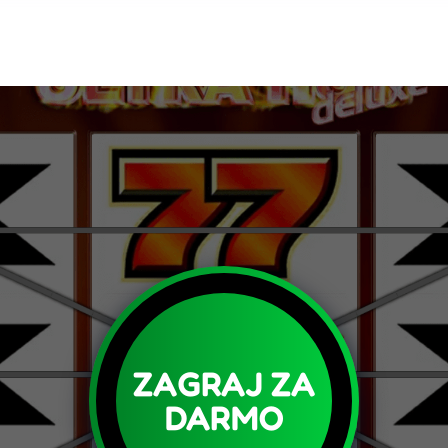
ZAGRAJ ZA
DARMO