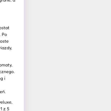
ostał
. Po
roste
wiazdy,
omaty,
cznego.
g i
eń.
eluxe,
1 z 5