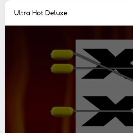
Ultra Hot Deluxe