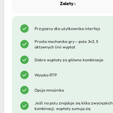
Zalety :
Przyjazny dla użytkownika interfejs
Prosta mechanika gry – pole 3×3, 5
aktywnych linii wypłat
Dobre wypłaty za główne kombinacje
Wysoka RTP
Opcja mnożnika
Jeśli na polu znajduje się kilka zwycięskich
kombinacji, wypłaty sumują się