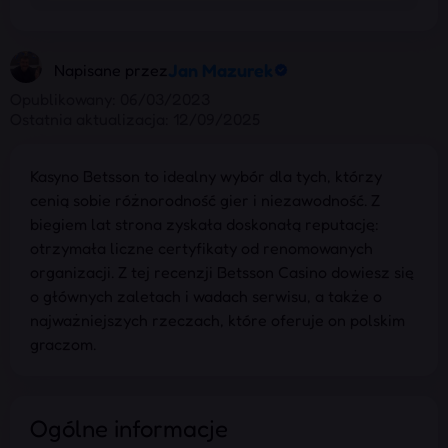
Jan Mazurek
Napisane przez
Opublikowany:
06/03/2023
Ostatnia aktualizacja:
12/09/2025
Kasyno Betsson to idealny wybór dla tych, którzy
cenią sobie różnorodność gier i niezawodność. Z
biegiem lat strona zyskała doskonałą reputację:
otrzymała liczne certyfikaty od renomowanych
organizacji. Z tej recenzji Betsson Casino dowiesz się
o głównych zaletach i wadach serwisu, a także o
najważniejszych rzeczach, które oferuje on polskim
graczom.
Ogólne informacje