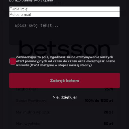
Bardzo cenimy Twoje opinie.
18+. Nowy klient. Minimalny depozyt: 20 zł.
Zaznaczając to pole, zgadzasz się na otrzymywanie naszych
ofert promocyjnych od czasu do czasu oraz akceptujesz nasze
warunki (OWU dostępne w stopce naszej strony).
Liczba Gier:
2574
Nie, dziękuję!
Bonus Powitalny:
100% do 1500 zł
Minimalna wpłata:
20 zł
Min. wypłata:
80 zł