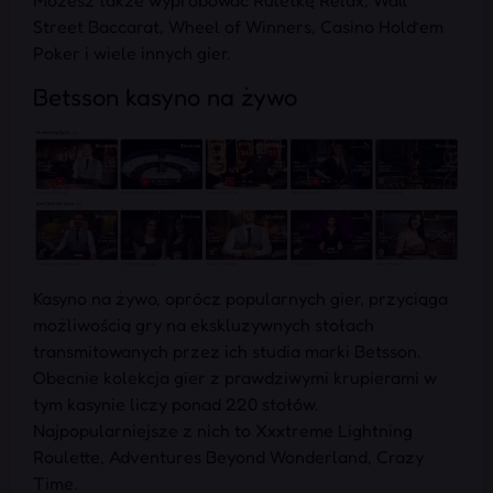
Street Baccarat, Wheel of Winners, Casino Hold’em
Poker i wiele innych gier.
Betsson kasyno na żywo
Kasyno na żywo, oprócz popularnych gier, przyciąga
możliwością gry na ekskluzywnych stołach
transmitowanych przez ich studia marki Betsson.
Obecnie kolekcja gier z prawdziwymi krupierami w
tym kasynie liczy ponad 220 stołów.
Najpopularniejsze z nich to Xxxtreme Lightning
Roulette, Adventures Beyond Wonderland, Crazy
Time.