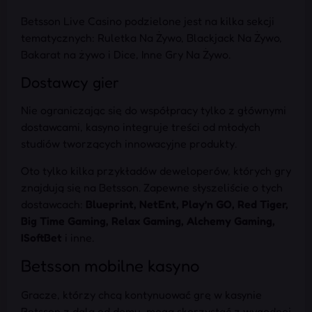
Betsson Live Casino podzielone jest na kilka sekcji
tematycznych: Ruletka Na Żywo, Blackjack Na Żywo,
Bakarat na żywo i Dice, Inne Gry Na Żywo.
Dostawcy gier
Nie ograniczając się do współpracy tylko z głównymi
dostawcami, kasyno integruje treści od młodych
studiów tworzących innowacyjne produkty.
Oto tylko kilka przykładów deweloperów, których gry
znajdują się na Betsson. Zapewne słyszeliście o tych
dostawcach:
Blueprint, NetEnt, Play’n GO, Red Tiger,
Big Time Gaming, Relax Gaming, Alchemy Gaming,
ISoftBet
i inne.
Betsson mobilne kasyno
Gracze, którzy chcą kontynuować grę w kasynie
Betsson z dala od domu, mogą skorzystać z wygodnej