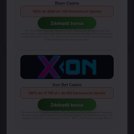
Bison Casino
Wersja Mobilna
7
100% do 2500 zł i 100 Darmowych Spinów
Obsługa Klienta
8
Zdobądź bonus
18+. Nowy klient. Minimalny depozyt: 20 PLN. Wymagania obrotu wynoszą 30x
Jak oceniamy kasyna online?
zarówno dla bonusu, jak i kwoty depozytu. Wymagania dotyczące zakładów powinny
zostać spełnione w ciągu 7 dni. Maksymalna dozwolona stawka przy korzystaniu ze
środków bonusowych wynosi łącznie 10 zł.
Betsson Bonus Powitalny
Xon Bet Casino
Bonus w Kasyno na
Bonus Powitalny
550% do 13 750 zł + do 550 Darmowych Spinów
Żywo
Zdobądź bonus
18+. Nowy klient. Minimalna wpłata: 50 zł. Powitalny pakiet bonusowy na 4 depozyty.
Warunek obrotu: x45. Im większy Twój całkowity depozyt, tym wspanialszy skarb: 150
spinów za 500-750 zł, 250 spinów za 755 zł – 1500 zł, 450 spinów za ponad 1505 zł.
1. depozyt
50% do 800 zł