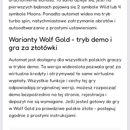
pierwszych bębnach pojawią się 2 symbole Wild lub 4
symbole Moons. Ponadto automat wideo ma tryb
turbo spin, natychmiastowe zatrzymanie obrotów i
autoodtwarzanie z prostymi ustawieniami.
Warianty Wolf Gold - tryb demo i
gra za złotówki
Automat jest dostępny dla wszystkich polskich graczy
w trybie demo. Ta wersja wideoslota pozwala grać za
wirtualne kredyty i otrzymywać te same wirtualne
wypłaty. Wszystkie funkcje i cechy tej gry
odpowiadają oryginalnej wersji, możesz rozpocząć
demo bezpośrednio na tej stronie, rejestracja i
depozyt nie są wymagane. Jeśli jesteś gotowy do gry
w Wolf Gold za prawdziwe polskie złote - postępuj
zgodnie z prostymi instrukcjami: