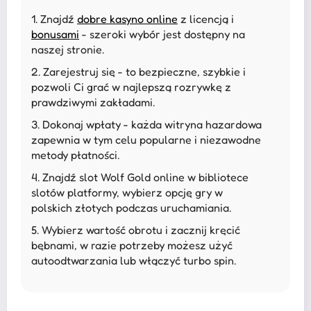
Znajdź
dobre kasyno online
z licencją i
bonusami
- szeroki wybór jest dostępny na
naszej stronie.
Zarejestruj się - to bezpieczne, szybkie i
pozwoli Ci grać w najlepszą rozrywkę z
prawdziwymi zakładami.
Dokonaj wpłaty - każda witryna hazardowa
zapewnia w tym celu popularne i niezawodne
metody płatności.
Znajdź slot Wolf Gold online w bibliotece
slotów platformy, wybierz opcję gry w
polskich złotych podczas uruchamiania.
Wybierz wartość obrotu i zacznij kręcić
bębnami, w razie potrzeby możesz użyć
autoodtwarzania lub włączyć turbo spin.