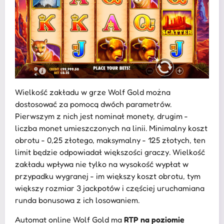
Wielkość zakładu w grze Wolf Gold można
dostosować za pomocą dwóch parametrów.
Pierwszym z nich jest nominał monety, drugim -
liczba monet umieszczonych na linii. Minimalny koszt
obrotu - 0,25 złotego, maksymalny - 125 złotych, ten
limit będzie odpowiadał większości graczy. Wielkość
zakładu wpływa nie tylko na wysokość wypłat w
przypadku wygranej - im większy koszt obrotu, tym
większy rozmiar 3 jackpotów i częściej uruchamiana
runda bonusowa z ich losowaniem.
Automat online Wolf Gold ma
RTP na poziomie