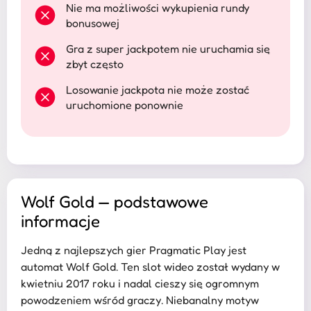
Nie ma możliwości wykupienia rundy
bonusowej
Gra z super jackpotem nie uruchamia się
zbyt często
Losowanie jackpota nie może zostać
uruchomione ponownie
Wolf Gold — podstawowe
informacje
Jedną z najlepszych gier Pragmatic Play jest
automat Wolf Gold. Ten slot wideo został wydany w
kwietniu 2017 roku i nadal cieszy się ogromnym
powodzeniem wśród graczy. Niebanalny motyw