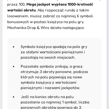
przez 100,
Mega jackpot wypłaca 1000-krotność
wartości obrotu
. Aby rozpocząć rundę z takim
losowaniem, musisz zebrać co najmniej 6 symboli
bonusowych w postaci księżyca na polu gry.
Mechanika Drop & Wins działa następująco:
Symbole księżyca spadają na pole gry
ze stałymi wartościami pieniężnymi i
pozostają na swoich miejscach.
Pozostałe symbole znikają, a gracz
otrzymuje 3 obroty ponowne, podczas
których na polu pojawiają się nowe
symbole księżyca z wartościami
pieniężnymi i nazwami jackpotów.
Jeśli na koniec obrotu na polu
pozostanie co najmniej 1 symbol, liczba
ponownych obrotów powraca do 3.