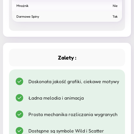
Mnożnik
Nie
Darmowe Spiny
Tak
Zalety :
Doskonała jakość grafiki, ciekawe motywy
Ładna melodia i animacja
Prosta mechanika rozliczania wygranych
Dostępne są symbole Wild i Scatter