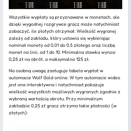
Wszystkie wypłaty są przyznawane w monetach, ale
dzięki wygodnej rozgrywce gracz może natychmiast
zobaczyć, ile złotych otrzymał. Wielkość wygranej
zależy od zakładu, który ustawia się wybierając
nominał monety od 0,01 do 0,5 złotego oraz liczbę
monet na linii, od 1 do 10. Minimalna stawka wynosi
0,25 zł na obrót, a maksymalna 125 zł.
Na osobną uwagę zasługuje tabela wypłat w
automacie Wolf Gold online. W tym automacie wideo
jest ona interaktywna i natychmiast pokazuje
wielkość wszystkich możliwych wygranych zgodnie z
wybraną wartością obrotu. Przy minimalnym
zakładzie 0,25 zł gracz otrzyma takie płatności (w
złotych):