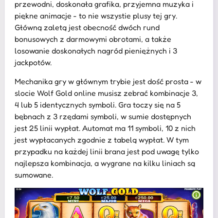
przewodni, doskonała grafika, przyjemna muzyka i
piękne animacje - to nie wszystie plusy tej gry.
Główną zaletą jest obecność dwóch rund
bonusowych z darmowymi obrotami, a także
losowanie doskonałych nagród pieniężnych i 3
jackpotów.
Mechanika gry w głównym trybie jest dość prosta - w
slocie Wolf Gold online musisz zebrać kombinacje 3,
4 lub 5 identycznych symboli. Gra toczy się na 5
bębnach z 3 rzędami symboli, w sumie dostępnych
jest 25 linii wypłat. Automat ma 11 symboli, 10 z nich
jest wypłacanych zgodnie z tabelą wypłat. W tym
przypadku na każdej linii brana jest pod uwagę tylko
najlepsza kombinacja, a wygrane na kilku liniach są
sumowane.