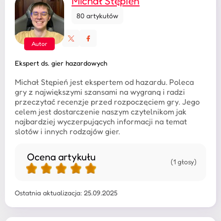
Michał Stępień
80 artykułów
Ekspert ds. gier hazardowych
Michał Stępień jest ekspertem od hazardu. Poleca
gry z największymi szansami na wygraną i radzi
przeczytać recenzje przed rozpoczęciem gry. Jego
celem jest dostarczenie naszym czytelnikom jak
najbardziej wyczerpujących informacji na temat
slotów i innych rodzajów gier.
Ocena artykułu
(
1
głosy)
Ostatnia aktualizacja: 25.09.2025