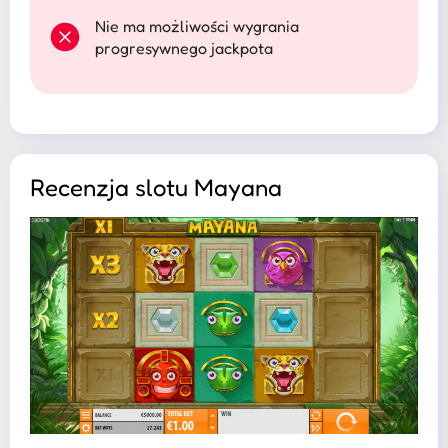
Nie ma możliwości wygrania
progresywnego jackpota
Recenzja slotu Mayana