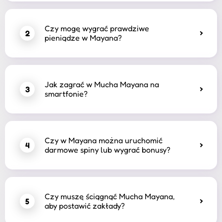
Czy mogę wygrać prawdziwe
2
pieniądze w Mayana?
Jak zagrać w Mucha Mayana na
3
smartfonie?
Czy w Mayana można uruchomić
4
darmowe spiny lub wygrać bonusy?
Czy muszę ściągnąć Mucha Mayana,
5
aby postawić zakłady?