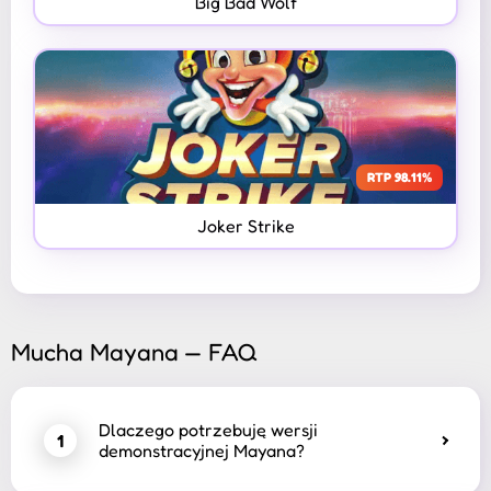
Big Bad Wolf
RTP 98.11%
Joker Strike
Mucha Mayana — FAQ
Dlaczego potrzebuję wersji
1
demonstracyjnej Mayana?