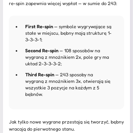
re-spin zapewnia więcej wypłat
—
w sumie do 243:
First Re-spin
— symbole wygrywające są
stałe w miejscu, bębny mają strukturę 1-
3-3-3-1;
Second Re-spin
— 108 sposobów na
wygraną z mnożnikiem 2x, pole gry ma
układ 2-3-3-3-2;
Third Re-spin
— 243 sposoby na
wygraną z mnożnikiem 3x, otwierają się
wszystkie 3 pozycje na każdym z 5
bębnów.
Jak tylko nowe wygrane przestają się tworzyć, bębny
wracają do pierwotnego stanu.