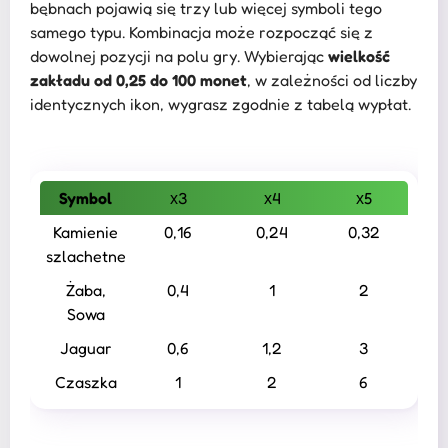
bębnach pojawią się trzy lub więcej symboli tego
samego typu. Kombinacja może rozpocząć się z
dowolnej pozycji na polu gry. Wybierając
wielkość
zakładu od 0,25 do 100 monet
, w zależności od liczby
identycznych ikon, wygrasz zgodnie z tabelą wypłat.
Symbol
х3
х4
х5
Kamienie
0,16
0,24
0,32
szlachetne
Żaba,
0,4
1
2
Sowa
Jaguar
0,6
1,2
3
Czaszka
1
2
6