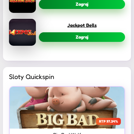
Zagraj
Jackpot Bells
Zagraj
Sloty Quickspin
RTP 97.34%