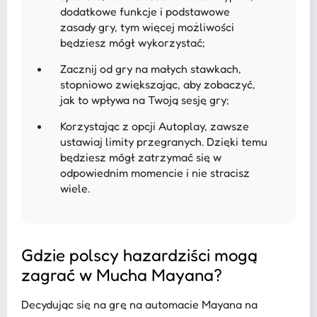
dodatkowe funkcje i podstawowe
zasady gry, tym więcej możliwości
będziesz mógł wykorzystać;
Zacznij od gry na małych stawkach,
stopniowo zwiększając, aby zobaczyć,
jak to wpływa na Twoją sesję gry;
Korzystając z opcji Autoplay, zawsze
ustawiaj limity przegranych. Dzięki temu
będziesz mógł zatrzymać się w
odpowiednim momencie i nie stracisz
wiele.
Gdzie polscy hazardziści mogą
zagrać w Mucha Mayana?
Decydując się na grę na automacie Mayana na