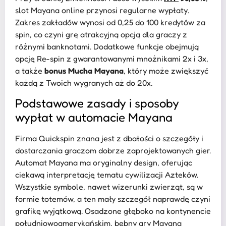
slot Mayana online przynosi regularne wypłaty.
Zakres zakładów wynosi od 0,25 do 100 kredytów za
spin, co czyni grę atrakcyjną opcją dla graczy z
różnymi banknotami. Dodatkowe funkcje obejmują
opcję Re-spin z gwarantowanymi mnożnikami 2x i 3x,
a także
bonus Mucha Mayana
, który może zwiększyć
każdą z Twoich wygranych aż do 20x.
Podstawowe zasady i sposoby
wypłat w automacie Mayana
Firma Quickspin znana jest z dbałości o szczegóły i
dostarczania graczom dobrze zaprojektowanych gier.
Automat Mayana ma oryginalny design, oferując
ciekawą interpretację tematu cywilizacji Azteków.
Wszystkie symbole, nawet wizerunki zwierząt, są w
formie totemów, a ten mały szczegół naprawdę czyni
grafikę wyjątkową. Osadzone głęboko na kontynencie
południowoamerykańskim, bębny gry Mayana