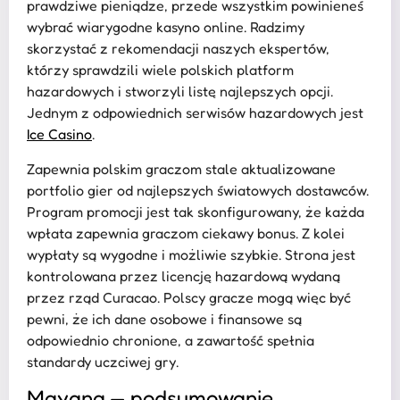
prawdziwe pieniądze, przede wszystkim powinieneś
wybrać wiarygodne kasyno online. Radzimy
skorzystać z rekomendacji naszych ekspertów,
którzy sprawdzili wiele polskich platform
hazardowych i stworzyli listę najlepszych opcji.
Jednym z odpowiednich serwisów hazardowych jest
Ice Casino
.
Zapewnia polskim graczom stale aktualizowane
portfolio gier od najlepszych światowych dostawców.
Program promocji jest tak skonfigurowany, że każda
wpłata zapewnia graczom ciekawy bonus. Z kolei
wypłaty są wygodne i możliwie szybkie. Strona jest
kontrolowana przez licencję hazardową wydaną
przez rząd Curacao. Polscy gracze mogą więc być
pewni, że ich dane osobowe i finansowe są
odpowiednio chronione, a zawartość spełnia
standardy uczciwej gry.
Mayana — podsumowanie