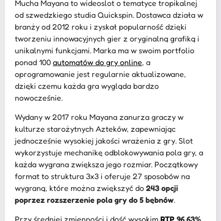
Mucha Mayana to wideoslot o tematyce tropikalnej
od szwedzkiego studia Quickspin. Dostawca działa w
branży od 2012 roku i zyskał popularność dzięki
tworzeniu innowacyjnych gier z oryginalną grafiką i
unikalnymi funkcjami. Marka ma w swoim portfolio
ponad 100
automatów do gry online
, a
oprogramowanie jest regularnie aktualizowane,
dzięki czemu każda gra wygląda bardzo
nowocześnie.
Wydany w 2017 roku Mayana zanurza graczy w
kulturze starożytnych Azteków, zapewniając
jednocześnie wysokiej jakości wrażenia z gry. Slot
wykorzystuje mechanikę odblokowywania pola gry, a
każda wygrana zwiększa jego rozmiar. Początkowy
format to struktura 3x3 i oferuje 27 sposobów na
wygraną, które można zwiększyć do
243 opcji
poprzez rozszerzenie pola gry do 5 bębnów
.
Przy średniej zmienności i dość wysokim
RTP
96,63%
,