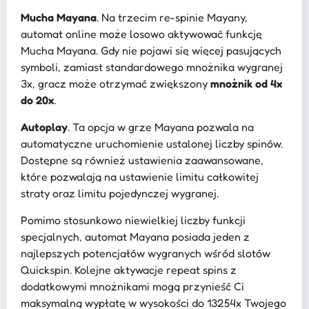
Mucha Mayana
. Na trzecim re-spinie Mayany,
automat online może losowo aktywować funkcję
Mucha Mayana. Gdy nie pojawi się więcej pasujących
symboli, zamiast standardowego mnożnika wygranej
3x, gracz może otrzymać zwiększony
mnożnik od 4x
do 20x
.
Autoplay
. Ta opcja w grze Mayana pozwala na
automatyczne uruchomienie ustalonej liczby spinów.
Dostępne są również ustawienia zaawansowane,
które pozwalają na ustawienie limitu całkowitej
straty oraz limitu pojedynczej wygranej.
Pomimo stosunkowo niewielkiej liczby funkcji
specjalnych, automat Mayana posiada jeden z
najlepszych potencjałów wygranych wśród slotów
Quickspin. Kolejne aktywacje repeat spins z
dodatkowymi mnożnikami mogą przynieść Ci
maksymalną wypłatę w wysokości do 13254x Twojego