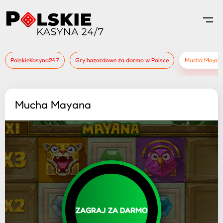
PolskieKasyna247
Gry hazardowe za darmo w Polsce
Mucha Mayan
Mucha Mayana
Odbierz 80 Darmowych Spinów
na Joker Stoker w NV Casino!
Odbierz Bonus
ZAGRAJ ZA DARMO