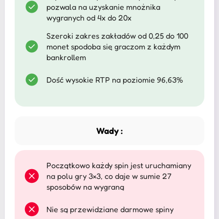
pozwala na uzyskanie mnożnika
wygranych od 4x do 20x
Szeroki zakres zakładów od 0,25 do 100
monet spodoba się graczom z każdym
bankrollem
Dość wysokie RTP na poziomie 96,63%
Wady :
Początkowo każdy spin jest uruchamiany
na polu gry 3×3, co daje w sumie 27
sposobów na wygraną
Nie są przewidziane darmowe spiny