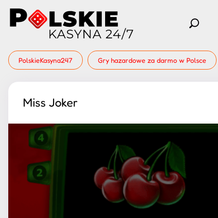
PolskieKasyna247
Gry hazardowe za darmo w Polsce
Miss Joker