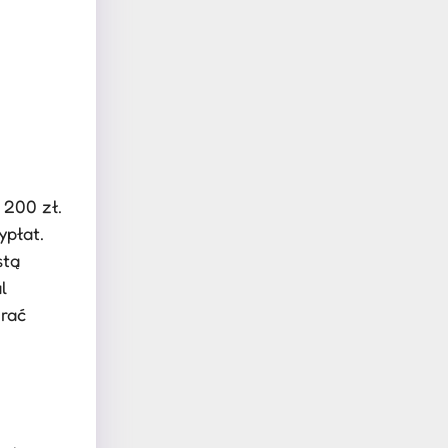
 200 zł.
ypłat.
stą
l
grać