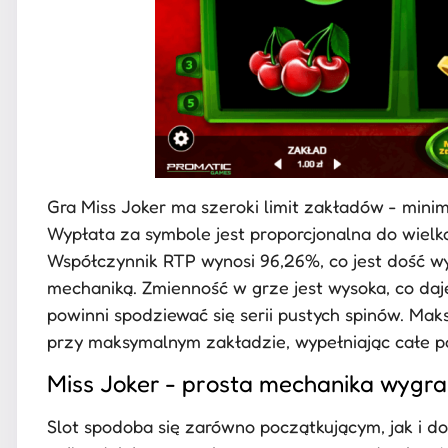
Gra Miss Joker ma szeroki limit zakładów - mini
Wypłata za symbole jest proporcjonalna do wielko
Współczynnik RTP wynosi 96,26%, co jest dość wy
mechaniką. Zmienność w grze jest wysoka, co da
powinni spodziewać się serii pustych spinów. M
przy maksymalnym zakładzie, wypełniając całe po
Miss Joker - prosta mechanika wygra
Slot spodoba się zarówno początkującym, jak i d