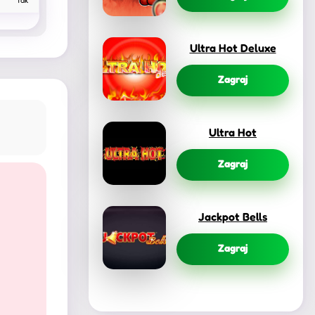
Tak
Ultra Hot Deluxe
Zagraj
Ultra Hot
Zagraj
Jackpot Bells
Zagraj