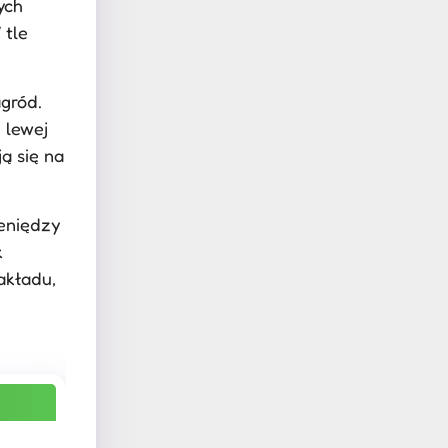
ych
 tle
gród.
 lewej
ą się na
ieniędzy
k
akładu,