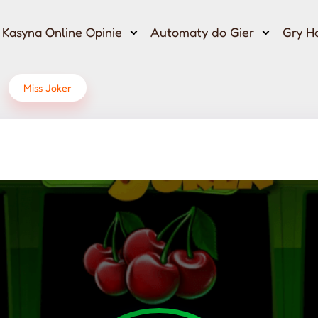
Kasyna Online Opinie
Automaty do Gier
Gry H
Miss Joker