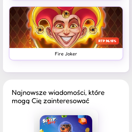
RTP 96.15%
Fire Joker
Najnowsze wiadomości, które
mogą Cię zainteresować