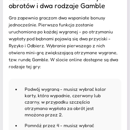
obrotów i dwa rodzaje Gamble
Gra zapewnia graczom dwa wspaniałe bonusy
jednocześnie. Pierwsza funkcja zostanie
uruchomiona po każdej wygranej - po otrzymaniu
wypłaty pod bębnami pojawią się dwa przyciski -
Ryzyko i Odbierz. Wybranie pierwszego z nich
otwiera mini-grę zwiększającą otrzymane wygrane,
tzw. rundę Gamble. W slocie online dostępne są dwa
rodzaje tej gry:
Podwój wygraną - musisz wybrać kolor
karty, która wypadnie, czerwony lub
czarny, w przypadku szczęścia
otrzymana wypłata za obrót jest
mnożona przez 2.
Pomnóż przez 4 - musisz wybrać