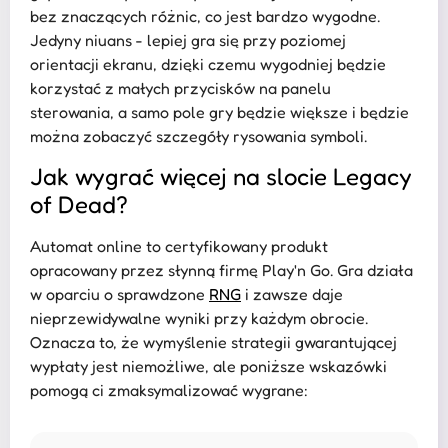
bez znaczących różnic, co jest bardzo wygodne.
Jedyny niuans - lepiej gra się przy poziomej
orientacji ekranu, dzięki czemu wygodniej będzie
korzystać z małych przycisków na panelu
sterowania, a samo pole gry będzie większe i będzie
można zobaczyć szczegóły rysowania symboli.
Jak wygrać więcej na slocie Legacy
of Dead?
Automat online to certyfikowany produkt
opracowany przez słynną firmę Play'n Go. Gra działa
w oparciu o sprawdzone
RNG
i zawsze daje
nieprzewidywalne wyniki przy każdym obrocie.
Oznacza to, że wymyślenie strategii gwarantującej
wypłaty jest niemożliwe, ale poniższe wskazówki
pomogą ci zmaksymalizować wygrane: