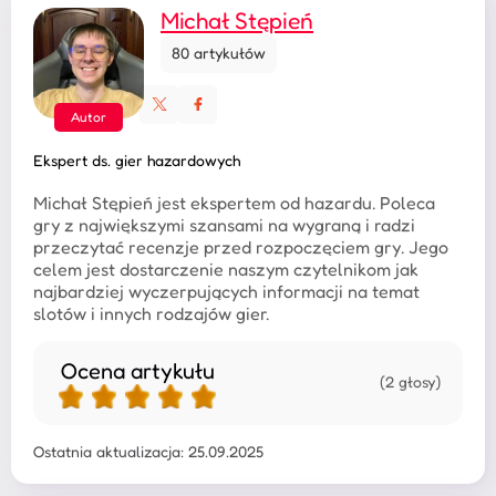
Michał Stępień
80 artykułów
Ekspert ds. gier hazardowych
Michał Stępień jest ekspertem od hazardu. Poleca
gry z największymi szansami na wygraną i radzi
przeczytać recenzje przed rozpoczęciem gry. Jego
celem jest dostarczenie naszym czytelnikom jak
najbardziej wyczerpujących informacji na temat
slotów i innych rodzajów gier.
Ocena artykułu
(
2
głosy)
Ostatnia aktualizacja: 25.09.2025