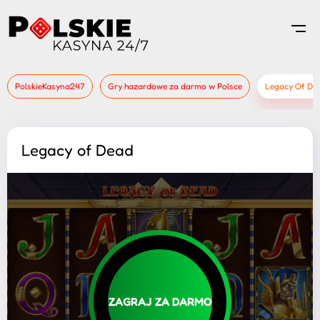
PolskieKasyna247
Gry hazardowe za darmo w Polsce
Legacy Of De
Legacy of Dead
Odbierz 80 Darmowych Spinów
na Joker Stoker w NV Casino!
Odbierz Bonus
ZAGRAJ ZA DARMO