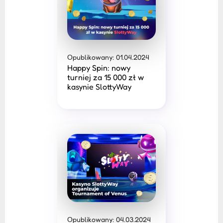
Оpublikowany: 01.04.2024
Happy Spin: nowy
turniej za 15 000 zł w
kasynie SlottyWay
Оpublikowany: 04.03.2024