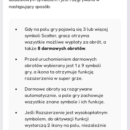
następujący sposób:
Gdy na polu gry pojawią się 3 lub więcej
symboli Scatter, gracz otrzyma
wszystkie możliwe wypłaty za obrót, a
także
8 darmowych obrotów
.
Przed uruchomieniem darmowych
obrotów wybierany jest 1 z 9 symboli
gry, a ikona ta otrzymuje funkcję
rozszerzenia w super grze.
Darmowe obroty są rozgrywane
automatycznie, a pole gry zachowuje
wszystkie znane symbole i ich funkcje.
Jeśli Rozszerzenie jest wysokopłatnym
symbolem, do aktywacji funkcji
wystarczą 2 ikony na polu, niezależnie