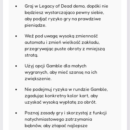
Graj w Legacy of Dead demo, dopóki nie
będziesz wystarczająco pewny siebie,
aby podjąć ryzyko gry na prawdziwe
pieniądze.
Weź pod uwagę wysoką zmienność
automatu i zmień wielkość zakładu,
przegrywając puste obroty z mniejszą
stratą.
Użyj opcji Gamble dla małych
wygranych, aby mieć szansę na ich
zwiększenie.
Nie podejmuj ryzyka w rundzie Gamble,
zgadując konkretny kolor kart, aby
uzyskać wysoką wypłatę za obrót.
Poznaj zasady gry i skorzystaj z funkcji
natychmiastowego zatrzymania
bębnów, aby złapać najlepsze