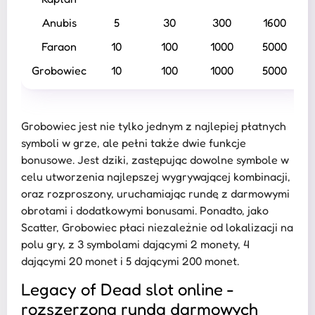
Anubis
5
30
300
1600
Faraon
10
100
1000
5000
Grobowiec
10
100
1000
5000
Grobowiec jest nie tylko jednym z najlepiej płatnych
symboli w grze, ale pełni także dwie funkcje
bonusowe. Jest dziki, zastępując dowolne symbole w
celu utworzenia najlepszej wygrywającej kombinacji,
oraz rozproszony, uruchamiając rundę z darmowymi
obrotami i dodatkowymi bonusami. Ponadto, jako
Scatter, Grobowiec płaci niezależnie od lokalizacji na
polu gry, z 3 symbolami dającymi 2 monety, 4
dającymi 20 monet i 5 dającymi 200 monet.
Legacy of Dead slot online -
rozszerzona runda darmowych