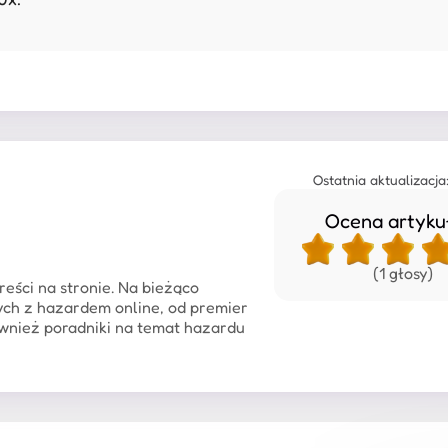
Ostatnia aktualizacja:
Ocena artyku
(
1
głosy)
reści na stronie. Na bieżąco
ch z hazardem online, od premier
ównież poradniki na temat hazardu