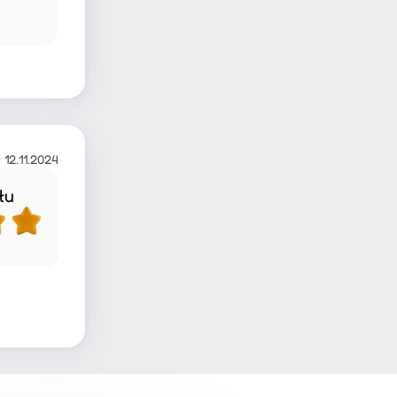
 12.11.2024
łu