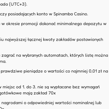
opada (UTC+3).
aczy posiadających konto w Spinamba Casino.
ą w okresie promocji dokonać minimalnego depozytu w
eniu najwyższej łącznej kwoty zakładów postawionych
ą zagrać na wybranych automatach, których listę można
yna.
prawdziwe pieniądze o wartości co najmniej 0,01 zł na
 miejsc od 1. do 3. nie są wypłacane bez wymagań
 gotówkowe mają zakład 70x
 nagrodami o odpowiedniej wartości nominalnej lub
0x.