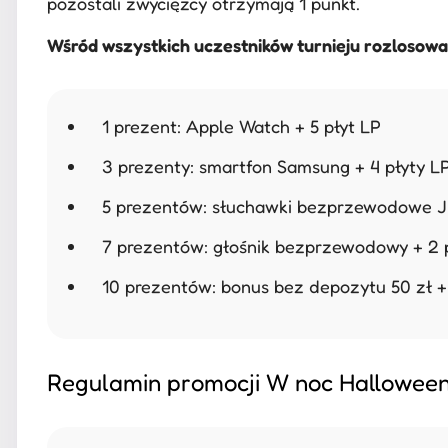
pozostali zwycięzcy otrzymają 1 punkt.
Wśród wszystkich uczestników turnieju rozlosow
1 prezent: Apple Watch + 5 płyt LP
3 prezenty: smartfon Samsung + 4 płyty L
5 prezentów: słuchawki bezprzewodowe JB
7 prezentów: głośnik bezprzewodowy + 2 
10 prezentów: bonus bez depozytu 50 zł +
Regulamin promocji W noc Hallowee