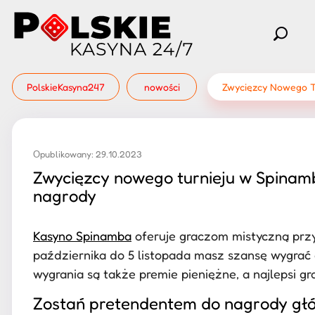
PolskieKasyna247
nowości
Zwycięzcy Nowego T
Оpublikowany: 29.10.2023
Zwycięzcy nowego turnieju w Spinam
nagrody
Kasyno Spinamba
oferuje graczom mistyczną prz
października do 5 listopada masz szansę wygrać
wygrania są także premie pieniężne, a najlepsi 
Zostań pretendentem do nagrody głó