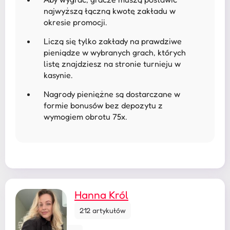
najwyższą łączną kwotę zakładu w
okresie promocji.
Liczą się tylko zakłady na prawdziwe
pieniądze w wybranych grach, których
listę znajdziesz na stronie turnieju w
kasynie.
Nagrody pieniężne są dostarczane w
formie bonusów bez depozytu z
wymogiem obrotu 75x.
Hanna Król
212 artykułów