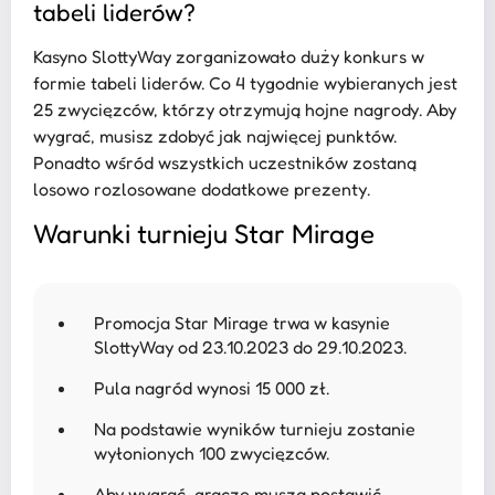
tabeli liderów?
Kasyno SlottyWay zorganizowało duży konkurs w
formie tabeli liderów. Co 4 tygodnie wybieranych jest
25 zwycięzców, którzy otrzymują hojne nagrody. Aby
wygrać, musisz zdobyć jak najwięcej punktów.
Ponadto wśród wszystkich uczestników zostaną
losowo rozlosowane dodatkowe prezenty.
Warunki turnieju Star Mirage
Promocja Star Mirage trwa w kasynie
SlottyWay od 23.10.2023 do 29.10.2023.
Pula nagród wynosi 15 000 zł.
Na podstawie wyników turnieju zostanie
wyłonionych 100 zwycięzców.
Aby wygrać, gracze muszą postawić