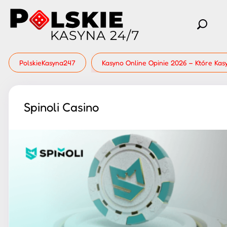
PolskieKasyna247
Kasyno Online Opinie 2026 – Które K
Spinoli Casino