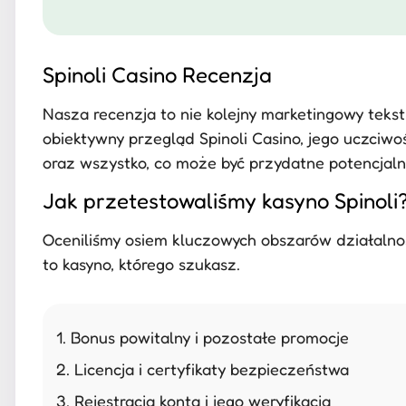
Spinoli Casino Recenzja
Nasza recenzja to nie kolejny marketingowy tekst
obiektywny przegląd Spinoli Casino, jego uczciwo
oraz wszystko, co może być przydatne potencjal
Jak przetestowaliśmy kasyno Spinoli
Oceniliśmy osiem kluczowych obszarów działalnoś
to kasyno, którego szukasz.
Bonus powitalny i pozostałe promocje
Licencja i certyfikaty bezpieczeństwa
Rejestracja konta i jego weryfikacja