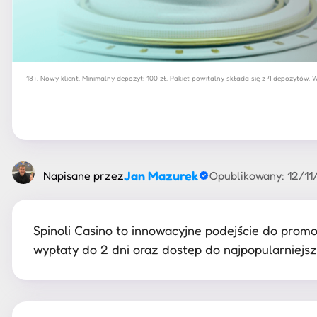
18+. Nowy klient. Minimalny depozyt: 100 zł. Pakiet powitalny składa się z 4 depozytów.
Jan Mazurek
Napisane przez
Opublikowany:
12/11
Spinoli Casino to innowacyjne podejście do promo
wypłaty do 2 dni oraz dostęp do najpopularniej