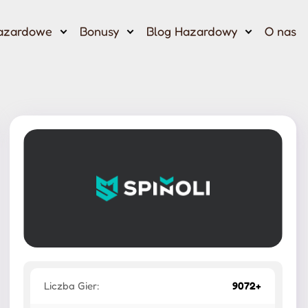
azardowe
Bonusy
Blog Hazardowy
O nas
Liczba Gier:
9072+