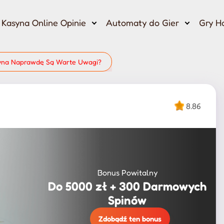
Kasyna Online Opinie
Automaty do Gier
Gry H
asyna Naprawdę Są Warte Uwagi?
8.86
Bonus Powitalny
Do 5000 zł + 300 Darmowych
Spinów
Zdobądź ten bonus