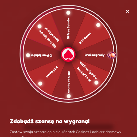
✕
10 Free Spinów
Book of Dead
120 Free Spinów
20% Bonus
PolskieKasyna247
Kasyno Online Opinie 2026 – Które Kasyna Naprawdę Są Warte Uwagi?
Brak nagrody
10 Free Spinów
120 Free Spinów
20% Bonus
Book of Dead
Snatch Casino
30 Free Spinów
8.86
Bonus Powitalny
Do 15 000 zł / €3000 i
325 Darmowych Spinów
Zdobądź ten bonus
Zdobądź szansę na wygraną!
Zostaw swoją szczerą opinię o «Snatch Casino» i odbierz darmowy