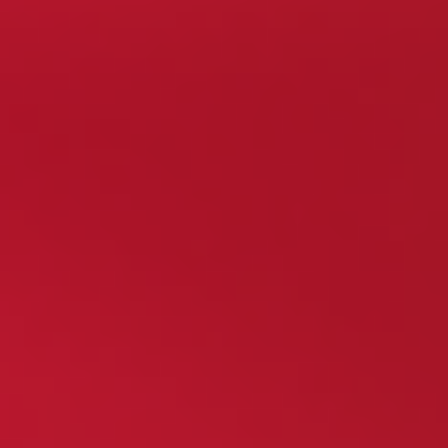
Zdobądź ten bonus
18+. Cashback jest gromadzony w postaci 50% strat (minus naliczone premie i płatności) za
okres od 0:00 UTC do 23:59 UTC w soboty.
Do 50% + 50 FS Bonus Reload
(Wednesday) w Snatch Casino
Do 50% + 50 FS
Rodzaj bonusu
Darmowe Spiny
Min. deposit
20 €
Kod bonusowy