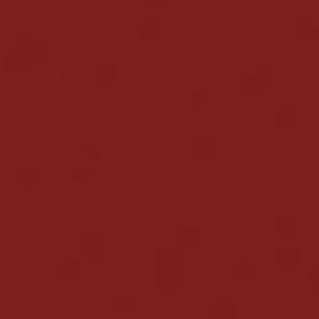
których dostępne są ekskluzywne przywileje:
cashback, bonusy, wsparcie menedżera VIP i wiele
więcej.
W Casino Snatch znajduje się również sklep, w
którym można kupić pieniądze na konto, bonusy i
darmowe spiny za wirtualną walutę otrzymaną za
aktywność.
Poziom
Bonus
1: Bully
Cashback 10%
Miesięczny limit wypłat
50000 EUR