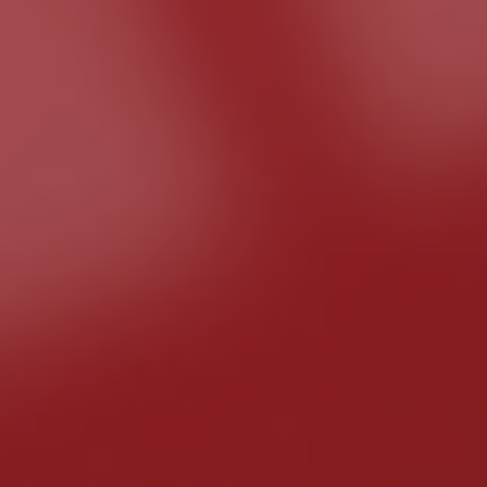
w bonusach. Istnieje również oddzielny bonus
powitalny dla graczy o wysokich stawkach.
Stali gracze mogą otrzymać trzy cotygodniowe
bonusy reload i cashback, a także uczestniczyć w
turniejach i programie VIP kasyna.
Snatch Casino Bonus Powitalny dla
nowych użytkowników
Jak tylko zarejestrujesz się w Snatch Casino, możesz
wziąć udział w
promocji powitalnej
i otrzymać cztery
bonusy wraz z pierwszymi depozytami.