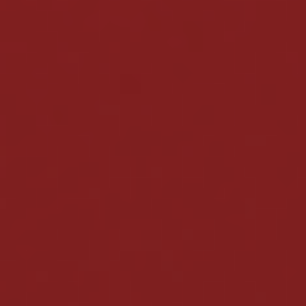
darmowych spinów
Dla graczy, którzy są przyzwyczajeni do stawiania
dużych zakładów, Snatch Casino ma specjalną
ofertę: bonus 200% do 5000 zł i 100 darmowych
spinów na slocie Sweet Bonanza (Pragmatic Play)
przy pierwszej wpłacie. Aby wziąć udział w tej
promocji, należy wpłacić co najmniej 2500 zł po
rejestracji.
Podczas gry w Snatch Casino Twój maksymalny
zakład będzie ograniczony do kwoty 20 zł. W ciągu
10 dni od otrzymania bonusu należy go obrócić
standardowym zakładem: 35 razy dla bonusu