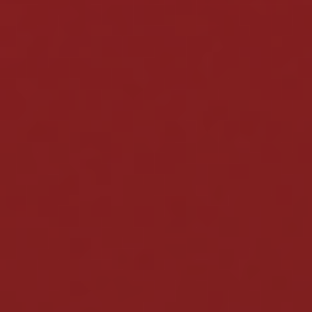
3
Bonus
50
100 zł
50%
darmowych
do
obrotów w
2500
slocie
zł
Buffalo
King
Megaways
Więcej
▼
4
Bonus
100
100 zł
100%
darmowych
Aby otrzymać każdy Snatch Casino bonus, należy
do
spinów w
wpłacić co najmniej 100 zł. Aby pomyślnie wypłacić
5000
slocie Big
wygrane — obróć kwotę bonusu i depozytu 35 razy (a
zł
Bass
darmowe spiny
— 40 razy) w ciągu 10 dni od aktywacji.
Bonanza
Bonus od pierwszego depozytu dla
Highrollers — 200% do 5000 zł i 100