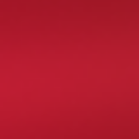
Darmowych Spinów
Snatch Casino
4. depozyt
100% do 1 000 € / 5 000 zł i 100
Darmowych Spinów
Snatch Casino