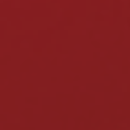
Wpłata
Bonus
Darmowe
Minimalna
spiny
wpłata
1
Bonus
100
100 zł
200%
darmowych
do
obrotów w
2500
slocie Dog
zł
House
2
Bonus
75
100 zł
100%
darmowych
do
obrotów w
2500
slocie
zł
Release
the Kraken