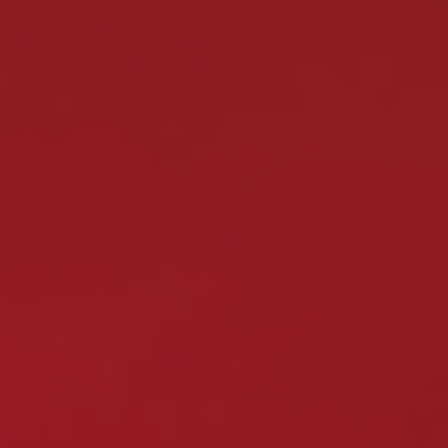
Kasyna
,
Kasyno Online na Prawdziwe Pieniądze
Ogólne wrażenie
8.86
Ocena
Bonusy
8
Bezpieczeństwo
9
Proces Rejestracji
9