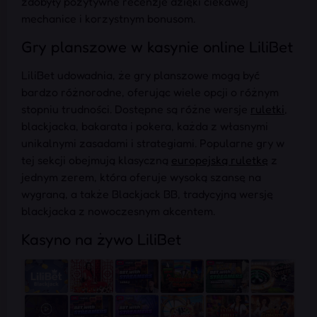
zdobyły pozytywne recenzje dzięki ciekawej
mechanice i korzystnym bonusom.
Gry planszowe w kasynie online LiliBet
LiliBet udowadnia, że gry planszowe mogą być
bardzo różnorodne, oferując wiele opcji o różnym
stopniu trudności. Dostępne są różne wersje
ruletki
,
blackjacka, bakarata i pokera, każda z własnymi
unikalnymi zasadami i strategiami. Popularne gry w
tej sekcji obejmują klasyczną
europejską ruletkę
z
jednym zerem, która oferuje wysoką szansę na
wygraną, a także Blackjack BB, tradycyjną wersję
blackjacka z nowoczesnym akcentem.
Kasyno na żywo LiliBet