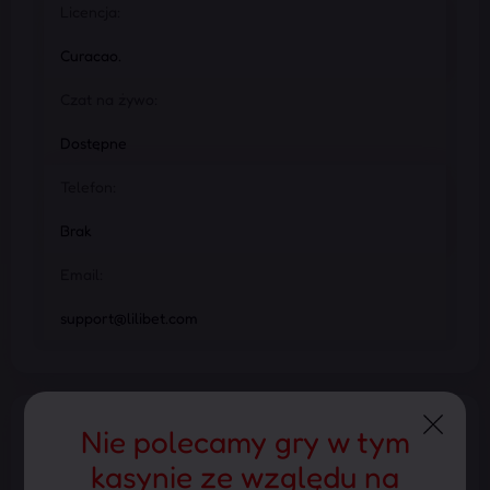
Licencja:
Curacao.
Czat na żywo:
Dostępne
Telefon:
Brak
Email:
support@lilibet.com
Nie polecamy gry w tym
Ogólne wrażenie
kasynie ze względu na