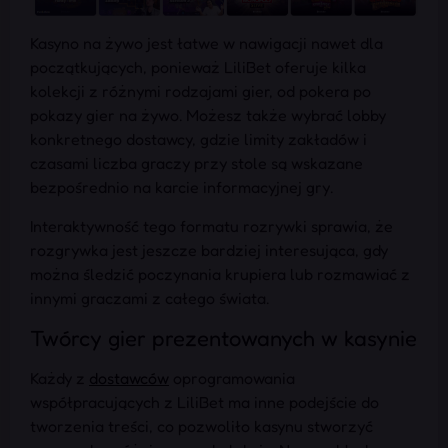
Kasyno na żywo jest łatwe w nawigacji nawet dla
początkujących, ponieważ LiliBet oferuje kilka
kolekcji z różnymi rodzajami gier, od pokera po
pokazy gier na żywo. Możesz także wybrać lobby
konkretnego dostawcy, gdzie limity zakładów i
czasami liczba graczy przy stole są wskazane
bezpośrednio na karcie informacyjnej gry.
Interaktywność tego formatu rozrywki sprawia, że
rozgrywka jest jeszcze bardziej interesująca, gdy
można śledzić poczynania krupiera lub rozmawiać z
innymi graczami z całego świata.
Twórcy gier prezentowanych w kasynie
Każdy z
dostawców
oprogramowania
współpracujących z LiliBet ma inne podejście do
tworzenia treści, co pozwoliło kasynu stworzyć