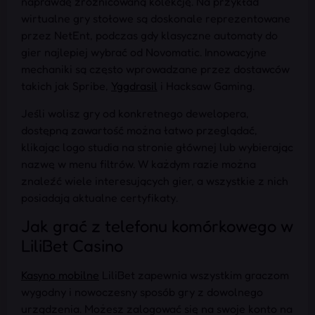
naprawdę zróżnicowaną kolekcję. Na przykład
wirtualne gry stołowe są doskonale reprezentowane
przez NetEnt, podczas gdy klasyczne automaty do
gier najlepiej wybrać od Novomatic. Innowacyjne
mechaniki są często wprowadzane przez dostawców
takich jak Spribe,
Yggdrasil
i Hacksaw Gaming.
Jeśli wolisz gry od konkretnego dewelopera,
dostępną zawartość można łatwo przeglądać,
klikając logo studia na stronie głównej lub wybierając
nazwę w menu filtrów. W każdym razie można
znaleźć wiele interesujących gier, a wszystkie z nich
posiadają aktualne certyfikaty.
Jak grać z telefonu komórkowego w
LiliBet Casino
Kasyno mobilne
LiliBet zapewnia wszystkim graczom
wygodny i nowoczesny sposób gry z dowolnego
urządzenia. Możesz zalogować się na swoje konto na