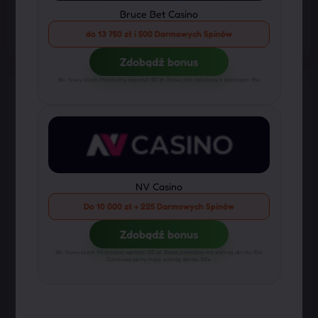
Bruce Bet Casino
Jak oceniamy kasyna online?
do 13 750 zł i 500 Darmowych Spinów
Zdobądź bonus
18+. Nowy klient. Minimalny depozyt: 50 zł. Bonus jest naliczany z zakładem 45x.
LiliBet Casino Bonus Powitalny
1. depozyt
100% do 2 500 zł
NV Casino
Do 10 000 zł + 225 Darmowych Spinów
Zdobądź bonus
LiliBet Casino
18+. Nowy klient. Minimalna wpłata: 20 zł. Bonus pieniężny ma wymóg obrotu 40x.
Darmowe spiny mają wymóg obrotu 30x.
Zdobądź ten bonus