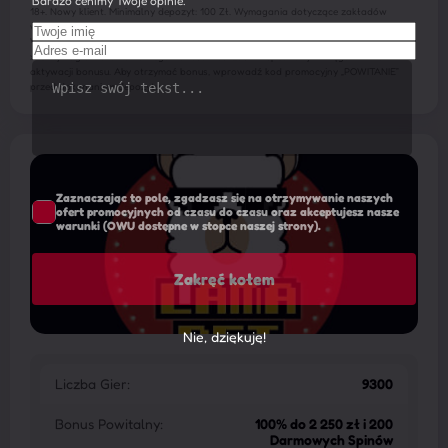
Bardzo cenimy Twoje opinie.
18+. Nowy klient. Minimalny depozyt: 100 Zł. Wymagania dotyczące zakładów
wynoszą 35-krotność początkowej kwoty depozytu i otrzymanego bonusu.
Wymagania dotyczące zakładów na wygrane z darmowych spinów wynoszą
x40.Wymóg obrotu dowolnego bonusu musi zostać spełniony w ciągu 7 dni od
aktywacji bonusu. Aby otrzymać bonus, wprowadź kod promocyjny „POWITANIE”
przed dokonaniem depozytu
Zaznaczając to pole, zgadzasz się na otrzymywanie naszych
ofert promocyjnych od czasu do czasu oraz akceptujesz nasze
warunki (OWU dostępne w stopce naszej strony).
Nie, dziękuję!
Liczba Gier:
9300
Bonus Powitalny:
100% do 2 250 zł i 200
Darmowych Spinów