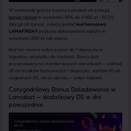
W weekendy gracze kasyna Lamabet otrzymują
bonus reload
w wysokości 50% do 3 000 zł i 50 DS.
Aby go otrzymać, należy podać
kod bonusowy
LAMAFRIDAY
podczas dokonywania wpłaty w
wysokości 200 zł lub więcej.
Kod ten można wykorzystać do 1 depozytu w
tygodniu, od piątku do niedzieli. Bonus jest
przyznawany na standardowych warunkach — zakład
35 od środków bonusowych i depozytu, zakład 40 od
wygranych DS, okres obrotu — jeden tydzień.
Cotygodniowy Bonus Doladowania w
Lamabet — dodatkowy DS w dni
powszednie