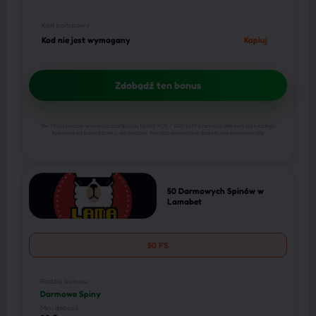
Kod bonusowy
Kod nie jest wymagany
Kopiuj
Zdobądź ten bonus
18+. Maksymalna wysokość cashbacku to 900 PLN / 200 EUR promocja odbywa się każdego
tygodnia od poniedziałku, do niedzieli. Nie jest wymagane dodatkowe zapisanie się.
50 Darmowych Spinów w
Lamabet
50 FS
Rodzaj bonusu
Darmowe Spiny
Min. deposit