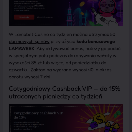
W Lamabet Casino co tydzień można otrzymać 50
darmowych spinów
przy użyciu
kodu bonusowego
LAMAWEEK
. Aby aktywować bonus, należy go podać
w specjalnym polu podczas dokonywania wpłaty w
wysokości 85 zł lub więcej od poniedziałku do
czwartku. Zakład na wygrane wynosi 40, a okres
obrotu wynosi 7 dni.
Cotygodniowy Cashback VIP — do 15%
utraconych pieniędzy co tydzień