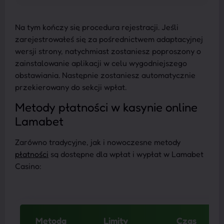
Na tym kończy się procedura rejestracji. Jeśli
zarejestrowałeś się za pośrednictwem adaptacyjnej
wersji strony, natychmiast zostaniesz poproszony o
zainstalowanie aplikacji w celu wygodniejszego
obstawiania. Następnie zostaniesz automatycznie
przekierowany do sekcji wpłat.
Metody płatności w kasynie online
Lamabet
Zarówno tradycyjne, jak i nowoczesne metody
płatności
są dostępne dla wpłat i wypłat w Lamabet
Casino:
Metoda
Limity
Czas