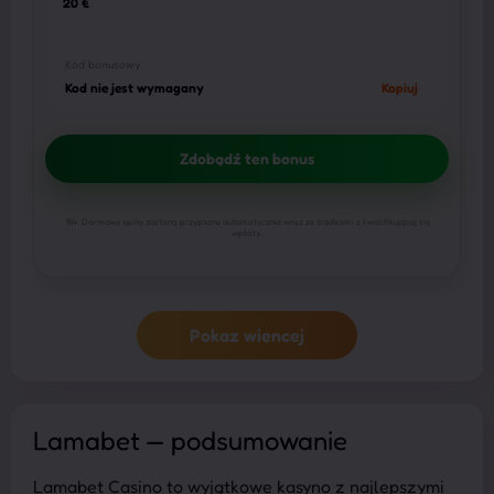
20 €
Kod bonusowy
Kod nie jest wymagany
Kopiuj
Zdobądź ten bonus
18+. Darmowe spiny zostaną przyznane automatycznie wraz ze środkami z kwalifikującej się
wpłaty.
Pokaz wiencej
Lamabet — podsumowanie
Lamabet Casino to wyjątkowe kasyno z najlepszymi