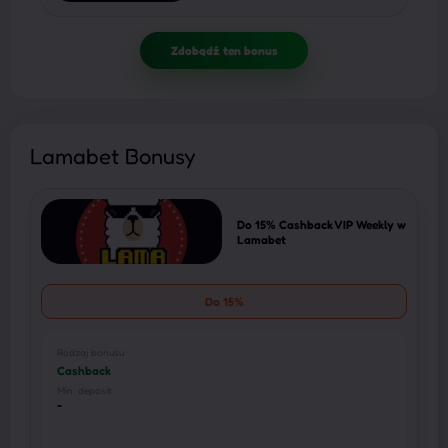
Zdobądź ten bonus
Lamabet Bonusy
Do 15% Cashback VIP Weekly w
Lamabet
Do 15%
Rodzaj bonusu
Cashback
Min. deposit
-