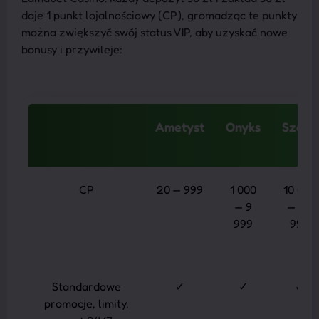
daje 1 punkt lojalnościowy (CP), gromadząc te punkty
można zwiększyć swój status VIP, aby uzyskać nowe
bonusy i przywileje:
Ametyst
Onyks
Szafir
CP
20 — 999
1 000
10 000
— 9
— 49
999
999
Standardowe
✓
✓
✓
promocje, limity,