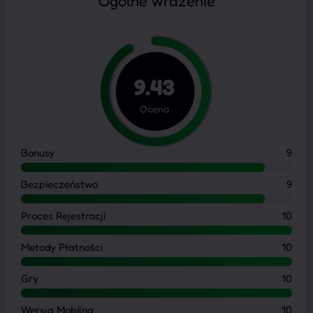
Ogólne wrażenie
9.43
Ocena
Bonusy
9
Bezpieczeństwo
9
Proces Rejestracji
10
Metody Płatności
10
Gry
10
Wersja Mobilna
10