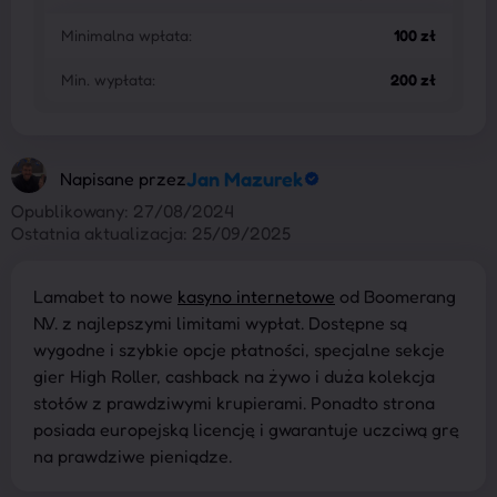
Minimalna wpłata:
100 zł
Min. wypłata:
200 zł
Jan Mazurek
Napisane przez
Opublikowany:
27/08/2024
Ostatnia aktualizacja:
25/09/2025
Lamabet to nowe
kasyno internetowe
od Boomerang
N.V. z najlepszymi limitami wypłat. Dostępne są
wygodne i szybkie opcje płatności, specjalne sekcje
gier High Roller, cashback na żywo i duża kolekcja
stołów z prawdziwymi krupierami. Ponadto strona
posiada europejską licencję i gwarantuje uczciwą grę
na prawdziwe pieniądze.