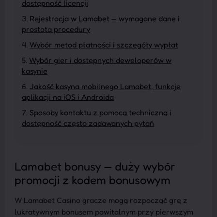
dostępność licencji
Rejestracja w Lamabet — wymagane dane i
prostota procedury
Wybór metod płatności i szczegóły wypłat
Wybór gier i dostępnych deweloperów w
kasynie
Jakość kasyna mobilnego Lamabet, funkcje
aplikacji na iOS i Androida
Sposoby kontaktu z pomocą techniczną i
dostępność często zadawanych pytań
Lamabet bonusy — duży wybór
promocji z kodem bonusowym
W Lamabet Casino gracze mogą rozpocząć grę z
lukratywnym bonusem powitalnym przy pierwszym