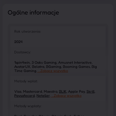
Ogólne informacje
Rok utworzenia:
2024
Dostawcy:
1spin4win,
3 Oaks Gaming,
Amusnet Interactive,
AvatarUX,
Belatra,
BGaming,
Booming Games,
Big
Time Gaming.
...Zobacz wszystko
Metody wpłat:
Visa,
Mastercard,
Maestro,
BLIK
,
Apple Pay,
Skrill
,
Paysafecard
,
Neteller
.
...Zobacz wszystko
Metody wypłaty: