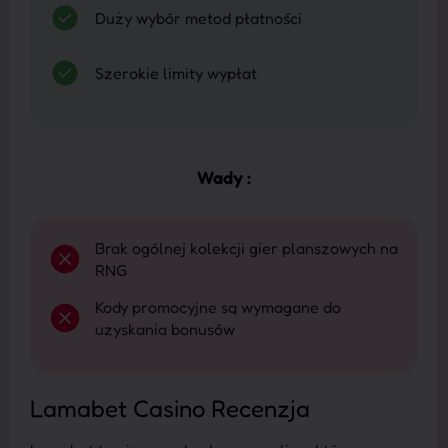
Duży wybór metod płatności
Szerokie limity wypłat
Wady :
Brak ogólnej kolekcji gier planszowych na
RNG
Kody promocyjne są wymagane do
uzyskania bonusów
Lamabet Casino Recenzja