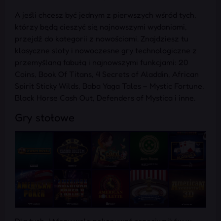
A jeśli chcesz być jednym z pierwszych wśród tych,
którzy będą cieszyć się najnowszymi wydaniami,
przejdź do kategorii z nowościami. Znajdziesz tu
klasyczne sloty i nowoczesne gry technologiczne z
przemyślaną fabułą i najnowszymi funkcjami: 20
Coins, Book Of Titans, 4 Secrets of Aladdin, African
Spirit Sticky Wilds, Baba Yaga Tales – Mystic Fortune,
Black Horse Cash Out, Defenders of Mystica i inne.
Gry stołowe
Dla tych, którzy wolą pokonywać przeciwników w