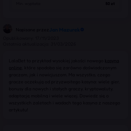
Min. wypłata:
50 zł
Jan Mazurek
Napisane przez
Opublikowany:
17/11/2023
Ostatnia aktualizacja:
31/03/2026
LalaBet to przykład wysokiej jakości nowego
kasyna
online
, które spodoba się zarówno doświadczonym
graczom, jak i nowicjuszom. Ma wszystko, czego
gracze oczekują od przyzwoitego kasyna: wiele gier,
bonusy dla nowych i stałych graczy, kryptowaluty,
adaptację mobilną i wiele więcej. Dowiedz się o
wszystkich zaletach i wadach tego kasyna z naszego
artykułu!