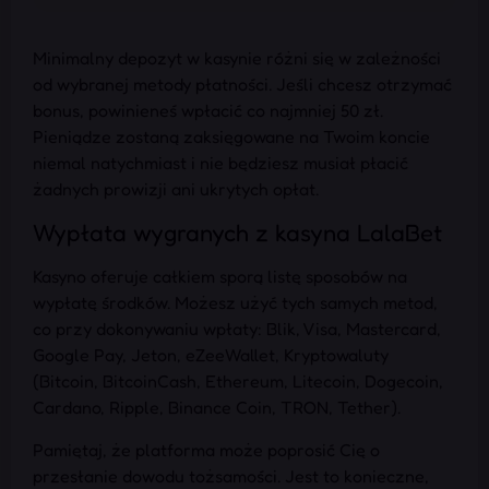
Minimalny depozyt w kasynie różni się w zależności
od wybranej metody płatności. Jeśli chcesz otrzymać
bonus, powinieneś wpłacić co najmniej 50 zł.
Pieniądze zostaną zaksięgowane na Twoim koncie
niemal natychmiast i nie będziesz musiał płacić
żadnych prowizji ani ukrytych opłat.
Wypłata wygranych z kasyna LalaBet
Kasyno oferuje całkiem sporą listę sposobów na
wypłatę środków. Możesz użyć tych samych metod,
co przy dokonywaniu wpłaty: Blik, Visa, Mastercard,
Google Pay, Jeton, eZeeWallet, Kryptowaluty
(Bitcoin, BitcoinCash, Ethereum, Litecoin, Dogecoin,
Cardano, Ripple, Binance Coin, TRON, Tether).
Pamiętaj, że platforma może poprosić Cię o
przesłanie dowodu tożsamości. Jest to konieczne,