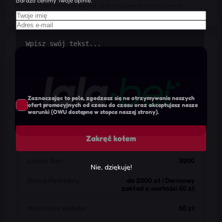
Bardzo cenimy Twoje opinie.
18+. Nowy klient. Minimalny depozyt: 50 PLN.Warunek obrotu bonusem: 40x.
Minimalny kurs darmowego zakładu: x1,90. Czas obowiązywania bonusu: 7 dni.
Zaznaczając to pole, zgadzasz się na otrzymywanie naszych
ofert promocyjnych od czasu do czasu oraz akceptujesz nasze
warunki (OWU dostępne w stopce naszej strony).
Liczba Gier:
3200
Nie, dziękuję!
Bonus Powitalny:
do 2000 zł i Darmowy
zakład o wartości 60 zł
Minimalna wpłata:
50 zł