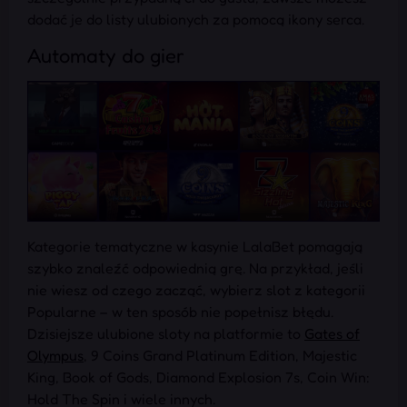
dodać je do listy ulubionych za pomocą ikony serca.
Automaty do gier
Kategorie tematyczne w kasynie LalaBet pomagają
szybko znaleźć odpowiednią grę. Na przykład, jeśli
nie wiesz od czego zacząć, wybierz slot z kategorii
Popularne – w ten sposób nie popełnisz błędu.
Dzisiejsze ulubione sloty na platformie to
Gates of
Olympus
, 9 Coins Grand Platinum Edition, Majestic
King, Book of Gods, Diamond Explosion 7s, Coin Win:
Hold The Spin i wiele innych.