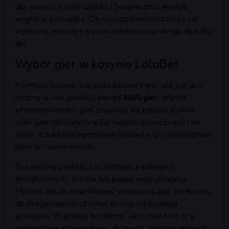
aby kasyno mogło szybko i bezpiecznie wysłać
wygrane pieniądze. Okres oczekiwania zależy od
wybranej metody i wynosi średnio od jednego do kilku
dni.
Wybór gier w kasynie LalaBet
Portfolio kasyna jest stale poszerzane, ale już dziś
można w nim znaleźć ponad
3200 gier
. Wśród
prezentowanych gier znajdują się tysiące slotów,
setki gier stołowych w formatach klasycznych i na
żywo, a także progresywne jackpoty, gry gotówkowe,
loterie i wiele innych.
Grę można znaleźć korzystając z kategorii
tematycznych, filtrów lub paska wyszukiwania.
Możesz także wypróbować większość gier za darmo,
do czego można uzyskać dostęp za pomocą
przycisku Wypróbuj za darmo. Jeśli niektóre gry
szczególnie przypadną ci do gustu, zawsze możesz