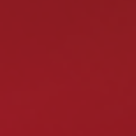
8.57
Ocena
Bonusy
8
Bezpieczeństwo
9
Proces Rejestracji
9
Metody Płatności
9
Gry
10
Wersja Mobilna
7
Obsługa Klienta
8