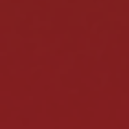
Jan Mazurek
Napisane przez
Opublikowany:
04/12/2024
Ostatnia aktualizacja:
25/09/2025
DreamBet to
kasyno online
z renomowaną licencją i
udokumentowaną historią, działające od 2022 roku.
W ofercie znajduje się około 8000 gier od ponad 80
certyfikowanych dostawców, regularne promocje i
turnieje z wielomilionowymi pulami nagród. Ponadto
w DreamBet można korzystać z niezawodnych opcji
płatności, w tym kryptowalut.
Ogólne informacje