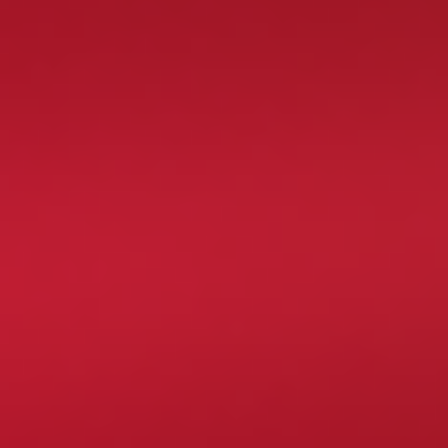
Kod bonusowy
WLC450
Kopiuj
Zdobądź ten bonus
18+. Nowy klient. Minimalna wpłata to 20 €. Kwota depozytu i bonusu musi zostać obrócona 40
razy. Code WLC450
Do 10% Cashback w DreamBet
Do 10%
Rodzaj bonusu
Cashback
Min. deposit