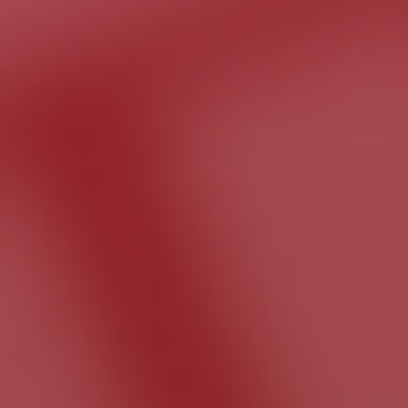
Maksymalna kwota bonusu wynosi 200 €, pieniądze
są natychmiast przelewane na konto bonusowe.
Minimalny depozyt uprawniający do udziału w
promocji to tylko 20 €, kwota depozytu i bonusu musi
zostać obrócona x40 w ciągu 21 dni.
DreamBet turnieje — zdobądź jeszcze
więcej wygranych w swoich ulubionych
grach
Dzięki współpracy ze znanymi dostawcami,
DreamBet Casino oferuje polskim graczom udział w
najpopularniejszych turniejach, otrzymując nie tylko
standardowe wypłaty, ale także szansę na część
ogromnej puli nagród:
Spinoleague — Spinomenal rozdaje
€10,000,000 na swoich slotach online