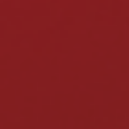
Bonus doładowania — skorzystaj z
comiesięcznej aplikacji DreamBet
W kasynie DreamBet co miesiąc można otrzymać
50% aż do 200€ przy wpłacie 20€ lub więcej. Aby to
zrobić, musisz zasilić swoje konto gracza, wpisując
kod bonusowy DRBACK200
w specjalnym polu.
Pieniądze bonusowe są przyznawane na dodatkowe
konto w tym samym czasie co depozyt i są dostępne
we wszystkich grach kasynowych. Aby postawić
zakład, należy obrócić zarówno depozytem, jak i