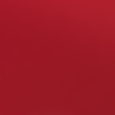
DreamBet
Etapy rejestracji w kasynie
Metody płatności i wypłata wygranych z
DreamBet
Wybór gier i dostawców
Gra jest dostępna na urządzeniach
mobilnych
Wsparcie techniczne
Promocje i turnieje w kasynie
DreamBet
Polscy gracze mogą rozpocząć obstawianie w
DreamBet Casino z podwojonym kapitałem dzięki
bonusowi powitalnemu. Ponadto co miesiąc dostępny
jest bonus Reload, a także cashback w wysokości