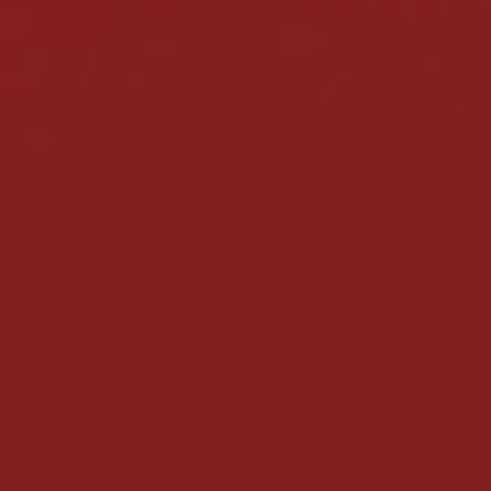
bonusem x40, warunki realizacji zakładu to 21 dni od
daty aktywacji oferty.
DreamBet cashback — uzyskaj do 10%
od przegranych zakładów
Polscy gracze DreamBet Casino mogą liczyć na
cotygodniowy
cashback
od przegranych zakładów na
slotach online, grach stołowych i błyskawicznych.
Kwota bonusu wynosi 10%, jest obliczana na
podstawie zakładów postawionych od poniedziałku
do niedzieli i wypłacana na początku nowego
tygodnia. Minimalna kwota cashbacku dostępna do