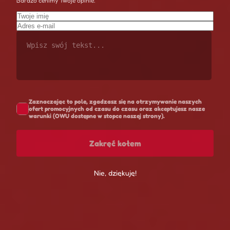
Bardzo cenimy Twoje opinie.
18+. Nowy klient. Minimalna wpłata to €20. Kwota depozytu i bonusu musi zostać
obrócona 40 razy. Code WLC450
Zaznaczając to pole, zgadzasz się na otrzymywanie naszych
ofert promocyjnych od czasu do czasu oraz akceptujesz nasze
warunki (OWU dostępne w stopce naszej strony).
Liczba Gier:
8000
Nie, dziękuję!
Bonus Powitalny:
100% do €450
Minimalna wpłata:
€10
Min. wypłata:
€25