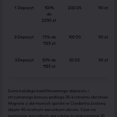
1. Depozyt
100%
200 DS
90 zł
do
2250 zł
2.Depozyt
75% do
100 DS
90 zł
1125 zł
3.Depozyt
50% do
50 DS
90 zł
1125 zł
Suma każdego kwalifikowanego depozytu i
otrzymanego bonusu podlega 35-krotnemu obrotowi.
Wygrane z darmowych spinów w Cleobetra zostaną
objęte 40-krotnym warunkiem obrotu. Czas na
spełnienie wszystkich warunków to maksymalnie 10