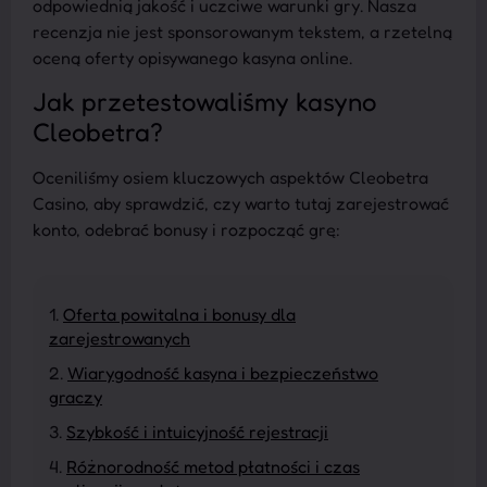
odpowiednią jakość i uczciwe warunki gry. Nasza
recenzja nie jest sponsorowanym tekstem, a rzetelną
oceną oferty opisywanego kasyna online.
Jak przetestowaliśmy kasyno
Cleobetra?
Oceniliśmy osiem kluczowych aspektów Cleobetra
Casino, aby sprawdzić, czy warto tutaj zarejestrować
konto, odebrać bonusy i rozpocząć grę:
Oferta powitalna i bonusy dla
zarejestrowanych
Wiarygodność kasyna i bezpieczeństwo
graczy
Szybkość i intuicyjność rejestracji
Różnorodność metod płatności i czas