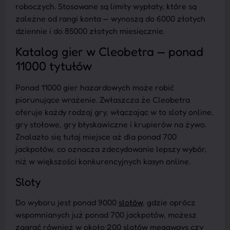
roboczych. Stosowane są limity wypłaty, które są
zależne od rangi konta — wynoszą do 6000 złotych
dziennie i do 85000 złotych miesięcznie.
Katalog gier w Cleobetra — ponad
11000 tytułów
Ponad 11000 gier hazardowych może robić
piorunujące wrażenie. Zwłaszcza że Cleobetra
oferuje każdy rodzaj gry, włączając w to sloty online,
gry stołowe, gry błyskawiczne i krupierów na żywo.
Znalazło się tutaj miejsce aż dla ponad 700
jackpotów, co oznacza zdecydowanie lepszy wybór,
niż w większości konkurencyjnych kasyn online.
Sloty
Do wyboru jest ponad 9000
slotów
, gdzie oprócz
wspomnianych już ponad 700 jackpotów, możesz
zagrać również w około 200 slotów megaways czy