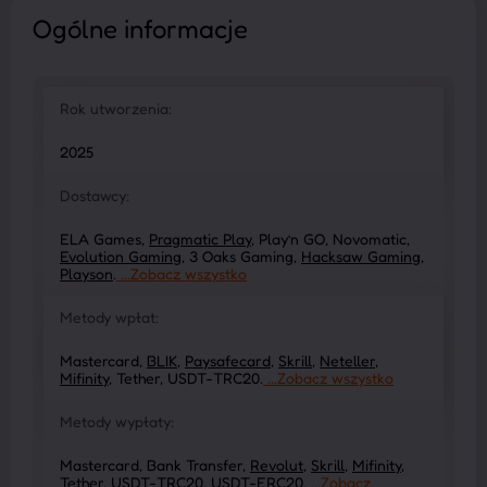
Ogólne informacje
Rok utworzenia:
2025
Dostawcy:
ELA Games,
Pragmatic Play
,
Play’n GO,
Novomatic,
Evolution Gaming
,
3 Oaks Gaming,
Hacksaw Gaming
,
Playson
.
...Zobacz wszystko
Metody wpłat:
Mastercard,
BLIK
,
Paysafecard
,
Skrill
,
Neteller
,
Mifinity
,
Tether,
USDT-TRC20.
...Zobacz wszystko
Metody wypłaty:
Mastercard,
Bank Transfer,
Revolut
,
Skrill
,
Mifinity
,
Tether,
USDT-TRC20,
USDT-ERC20.
...Zobacz