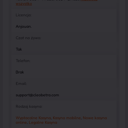
wszystko
Licencja:
Anjouan.
Czat na żywo:
Tak
Telefon:
Brak
Email:
support@cleobetra.com
Rodzaj kasyna:
Wypłacalne Kasyna
,
Kasyno mobilne
,
Nowe kasyna
online
,
Legalne Kasyna