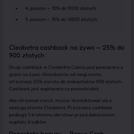
4. poziom — 10% do 9000 złotych
5. poziom — 15% do 13500 złotych
Cleobetra cashback na żywo — 25% do
900 złotych
Drugi cashback w Cleobetra Casino jest powiązany z
grami na żywo. Niezależnie od rangi konta,
otrzymasz 25% zwrotu do maksymalnie 900 złotych.
Cashback jest wypłacany co poniedziałek.
Aby otrzymać zwrot, musisz skontaktować się z
obsługą klienta Cleobetra. Przyznany cashback
podlega 1-krotnemu obrotowi przed dokonaniem
wypłaty środków.
Pozostałe bonusy — Bonus Crab,