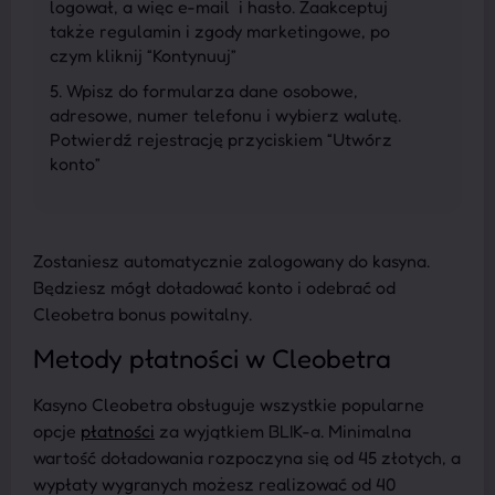
logował, a więc e-mail i hasło. Zaakceptuj
także regulamin i zgody marketingowe, po
czym kliknij “Kontynuuj”
Wpisz do formularza dane osobowe,
adresowe, numer telefonu i wybierz walutę.
Potwierdź rejestrację przyciskiem “Utwórz
konto”
Zostaniesz automatycznie zalogowany do kasyna.
Będziesz mógł doładować konto i odebrać od
Cleobetra bonus powitalny.
Metody płatności w Cleobetra
Kasyno Cleobetra obsługuje wszystkie popularne
opcje
płatności
za wyjątkiem BLIK-a. Minimalna
wartość doładowania rozpoczyna się od 45 złotych, a
wypłaty wygranych możesz realizować od 40