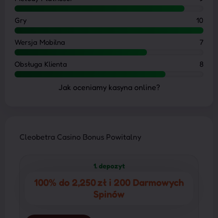
Gry
10
Wersja Mobilna
7
Obsługa Klienta
8
Jak oceniamy kasyna online?
Cleobetra Casino Bonus Powitalny
1. depozyt
100% do 2,250 zł i 200 Darmowych
Spinów