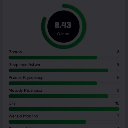
8.43
Ocena
Bonusy
8
Bezpieczeństwo
9
Proces Rejestracji
8
Metody Płatności
9
Gry
10
Wersja Mobilna
7