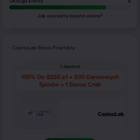
Obsługa Klienta
8
Jak oceniamy kasyna online?
CasinoLab Bonus Powitalny
1. depozyt
100% Do 2250 zł + 200 Darmowych
Spinów + 1 Bonus Crab
CasinoLab