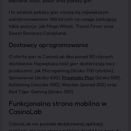
baccarat, kości, poker oraz pokazy gier.
I to właśnie pokazy gier cieszą się największym
zainteresowaniem. Wśród nich na uwagę zasługują
takie pozycje, jak Mega Wheel, Travel Fever oraz
Sweet Bonanza Candyland.
Dostawcy oprogramowania
O ofertę gier w CasinoLab dba ponad 90 różnych
dostawców. Największą ilość gier dostarczają tacy
producenci, jak Microgaming (blisko 700 tytułów),
Spinomenal (blisko 600),
Pragmatic Play
(blisko 500),
KaGaming (niecałe 400), Wazdan (ponad 300) oraz
Red Tiger Gaming (blisko 300).
Funkcjonalna strona mobilna w
CasinoLab
CasinoLab nie posiada dedykowanej aplikacji
mobilnej, ale jego strona mobilna działa bez zarzutu.