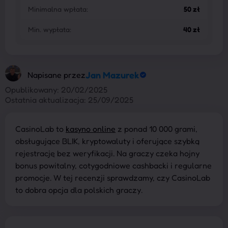
Minimalna wpłata:
50 zł
Min. wypłata:
40 zł
Jan Mazurek
Napisane przez
Opublikowany:
20/02/2025
Ostatnia aktualizacja:
25/09/2025
CasinoLab to
kasyno online
z ponad 10 000 grami,
obsługujące BLIK, kryptowaluty i oferujące szybką
rejestrację bez weryfikacji. Na graczy czeka hojny
bonus powitalny, cotygodniowe cashbacki i regularne
promocje. W tej recenzji sprawdzamy, czy CasinoLab
to dobra opcja dla polskich graczy.