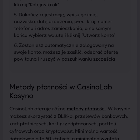
kliknij “Kolejny krok”
Dokończ rejestrację, wpisując imię,
nazwisko, datę urodzenia, płeć, kraj, numer
telefonu i adres zamieszkania, a na samym
końcu wybierz walutę i kliknij “Utwórz konto”
Zostaniesz automatycznie zalogowany na
swoje konto, możesz je zasilić, odebrać ofertę
powitalną i ruszyć w poszukiwaniu szczęścia
Metody płatności w CasinoLab
Kasyno
CasinoLab oferuje różne
metody płatności
. W kasynie
możesz skorzystać z BLIK-a, przelewów bankowych,
kart płatniczych, kart przedpłaconych, portfeli
cyfrowych oraz kryptowalut. Minimalna wartość
doładowania to 50 złotych, a minimalna wypłata