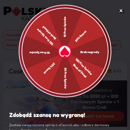
✕
10 Free Spinów
Book of Dead
120 Free Spinów
20% Bonus
PolskieKasyna247
Kasyno Online Opinie 2026 – Które Kasyna Naprawdę Są Warte Uwagi?
Brak nagrody
10 Free Spinów
120 Free Spinów
20% Bonus
Book of Dead
CasinoLab
30 Free Spinów
8.43
Bonus Powitalny
100% Do 2250 zł + 200
Darmowych Spinów + 1
Bonus Crab
Zdobądź szansę na wygraną!
Zdobądź ten bonus
Zostaw swoją szczerą opinię o «CasinoLab» i odbierz darmowy