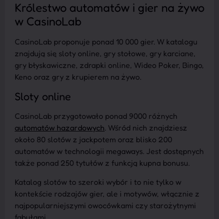
Królestwo automatów i gier na żywo
w CasinoLab
CasinoLab proponuje ponad 10 000 gier. W katalogu
znajdują się sloty online, gry stołowe, gry karciane,
gry błyskawiczne, zdrapki online, Wideo Poker, Bingo,
Keno oraz gry z krupierem na żywo.
Sloty online
CasinoLab przygotowało ponad 9000 różnych
automatów hazardowych
. Wśród nich znajdziesz
około 80 slotów z jackpotem oraz blisko 200
automatów w technologii megaways. Jest dostępnych
także ponad 250 tytułów z funkcją kupna bonusu.
Katalog slotów to szeroki wybór i to nie tylko w
kontekście rodzajów gier, ale i motywów, włącznie z
najpopularniejszymi owocówkami czy starożytnymi
fabułami.