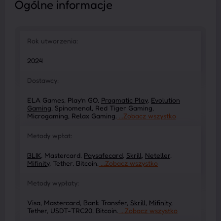
Ogólne informacje
Rok utworzenia:
2024
Dostawcy:
ELA Games,
Play’n GO,
Pragmatic Play
,
Evolution
Gaming
,
Spinomenal,
Red Tiger Gaming,
Microgaming,
Relax Gaming.
...Zobacz wszystko
Metody wpłat:
BLIK
,
Mastercard,
Paysafecard
,
Skrill
,
Neteller
,
Mifinity
,
Tether,
Bitcoin.
...Zobacz wszystko
Metody wypłaty:
Visa,
Mastercard,
Bank Transfer,
Skrill
,
Mifinity
,
Tether,
USDT-TRC20,
Bitcoin.
...Zobacz wszystko