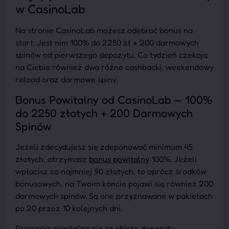
w CasinoLab
Na stronie CasinoLab możesz odebrać bonus na
start. Jest nim 100% do 2250 zł + 200 darmowych
spinów od pierwszego depozytu. Co tydzień czekają
na Ciebie również dwa różne cashbacki, weekendowy
reload oraz darmowe spiny.
Bonus Powitalny od CasinoLab — 100%
do 2250 złotych + 200 Darmowych
Spinów
Jeżeli zdecydujesz się zdeponować minimum 45
złotych, otrzymasz
bonus powitalny
100%. Jeżeli
wpłacisz co najmniej 90 złotych, to oprócz środków
bonusowych, na Twoim koncie pojawi się również 200
darmowych spinów. Są one przyznawane w pakietach
po 20 przez 10 kolejnych dni.
Promocją powitalną nie są objęte depozyty