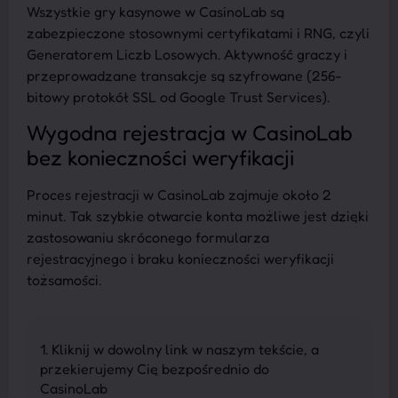
Wszystkie gry kasynowe w CasinoLab są
zabezpieczone stosownymi certyfikatami i RNG, czyli
Generatorem Liczb Losowych. Aktywność graczy i
przeprowadzane transakcje są szyfrowane (256-
bitowy protokół SSL od Google Trust Services).
Wygodna rejestracja w CasinoLab
bez konieczności weryfikacji
Proces rejestracji w CasinoLab zajmuje około 2
minut. Tak szybkie otwarcie konta możliwe jest dzięki
zastosowaniu skróconego formularza
rejestracyjnego i braku konieczności weryfikacji
tożsamości.
Kliknij w dowolny link w naszym tekście, a
przekierujemy Cię bezpośrednio do
CasinoLab