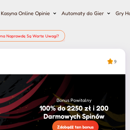
Kasyna Online Opinie
Automaty do Gier
Gry H
asyna Naprawdę Są Warte Uwagi?
9
Bonus Powitalny
100% do 2250 zł i 200
Darmowych Spinów
Zdobądź ten bonus