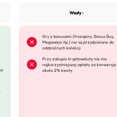
Wady :
Gry z bonusami (freespiny, Bonus Buy,
Megaways itp.) nie są przydzielane do
oddzielnych kolekcji
Przy zakupie kryptowaluty nie ma
najkorzystniejszej opłaty za konwersję
na
około 2% kwoty
r