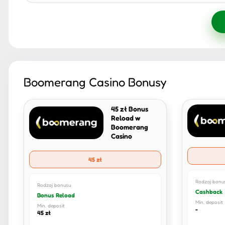
Boomerang Casino Bonusy
45 zł Bonus
Reload w
Boomerang
Casino
45 zł
Rodzaj bonu
Rodzaj bonusu
Cashback
Bonus Reload
Min. deposit
Min. deposit
-
45 zł