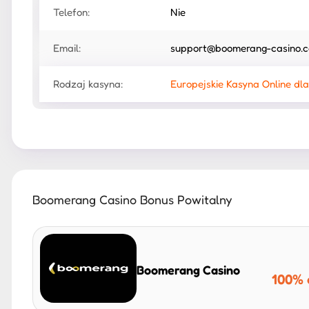
Telefon:
Nie
Email:
support@boomerang-casino.
Rodzaj kasyna:
Europejskie Kasyna Online dla
Boomerang Casino Bonus Powitalny
Boomerang Casino
100% 