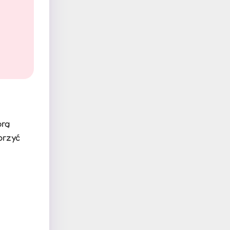
brą
orzyć