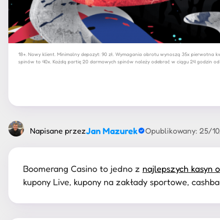
18+. Nowy klient. Minimalny depozyt: 90 zł. Wymagania obrotu wynoszą 35x pierwotn
spinów to 40x. Każdą partię 20 darmowych spinów należy odebrać w ciągu 24 godzin od
Jan Mazurek
Napisane przez
Opublikowany:
25/10
Boomerang Casino to jedno z
najlepszych kasyn o
kupony Live, kupony na zakłady sportowe, cashback