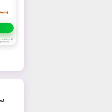
Kopiuj
one w ciągu 10
ą niedzielę.
est