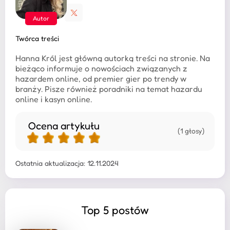
Twórca treści
Hanna Król jest główną autorką treści na stronie. Na
bieżąco informuje o nowościach związanych z
hazardem online, od premier gier po trendy w
branży. Pisze również poradniki na temat hazardu
online i kasyn online.
Ocena artykułu
(
1
głosy)
Ostatnia aktualizacja: 12.11.2024
Top 5 postów