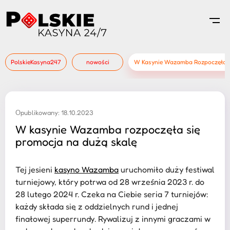
PolskieKasyna247
nowości
W Kasynie Wazamba Rozpoczęła S
Оpublikowany: 18.10.2023
W kasynie Wazamba rozpoczęła się
promocja na dużą skalę
Tej jesieni
kasyno Wazamba
uruchomiło duży festiwal
turniejowy, który potrwa od 28 września 2023 r. do
28 lutego 2024 r. Czeka na Ciebie seria 7 turniejów:
każdy składa się z oddzielnych rund i jednej
finałowej superrundy. Rywalizuj z innymi graczami w