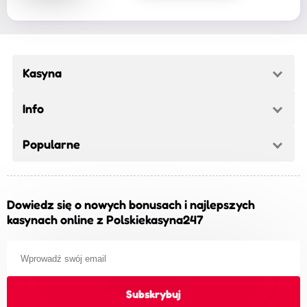
Kasyna
Info
Popularne
Dowiedz się o nowych bonusach i najlepszych
kasynach online z Polskiekasyna247