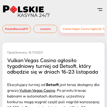
PolskieKasyna247
nowości
Vulkan Vegas Casino Ogłosiło Tyg
Оpublikowany: 16.11.2023
Vulkan Vegas Casino ogłosiło
tygodniowy turniej od Betsoft, który
odbędzie się w dniach 16-23 listopada
Ekscytujący turniej od
Betsoft
jest teraz dostępny dla
graczy
Vulkan Vegas Casino
. Po prostu kręcąc
bębnami w automatach dostawcy, uczestnicy
konkursu mogą wygrać część puli nagród wynoszącej