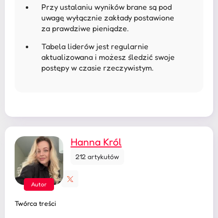
Przy ustalaniu wyników brane są pod
uwagę wyłącznie zakłady postawione
za prawdziwe pieniądze.
Tabela liderów jest regularnie
aktualizowana i możesz śledzić swoje
postępy w czasie rzeczywistym.
Hanna Król
212 artykułów
Twórca treści