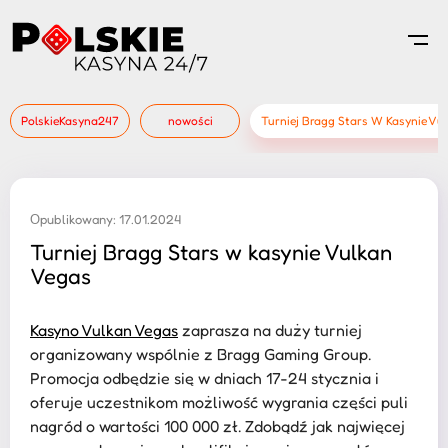
PolskieKasyna247
nowości
Turniej Bragg Stars W Kasynie Vu
Оpublikowany: 17.01.2024
Turniej Bragg Stars w kasynie Vulkan
Vegas
Kasyno Vulkan Vegas
zaprasza na duży turniej
organizowany wspólnie z Bragg Gaming Group.
Promocja odbędzie się w dniach 17-24 stycznia i
oferuje uczestnikom możliwość wygrania części puli
nagród o wartości 100 000 zł. Zdobądź jak najwięcej