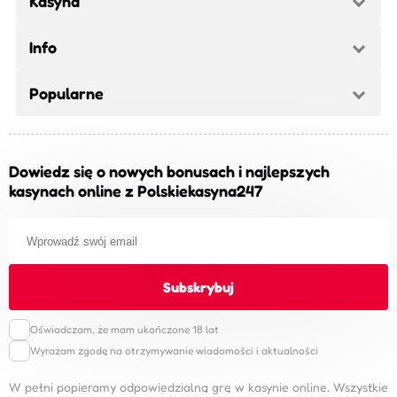
Kasyna
Info
Popularne
Dowiedz się o nowych bonusach i najlepszych
kasynach online z Polskiekasyna247
Oświadczam, że mam ukończone 18 lat
Wyrażam zgodę na otrzymywanie wiadomości i aktualności
W pełni popieramy odpowiedzialną grę w kasynie online. Wszystkie