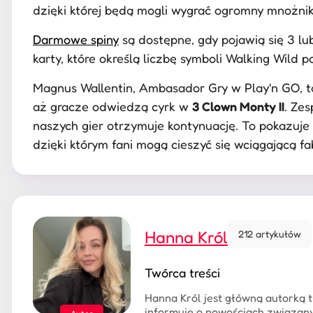
dzięki której będą mogli wygrać ogromny mnożnik
Darmowe spiny
są dostępne, gdy pojawią się 3 lu
karty, które określą liczbę symboli Walking Wild
Magnus Wallentin, Ambasador Gry w Play'n GO, t
aż gracze odwiedzą cyrk w
3 Clown Monty II
. Zes
naszych gier otrzymuje kontynuację. To pokazuje
dzięki którym fani mogą cieszyć się wciągającą fa
Hanna Król
212 artykułów
Twórca treści
Hanna Król jest główną autorką t
informuje o nowościach związany