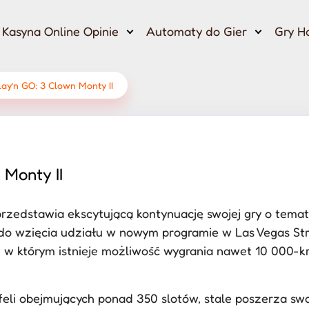
Kasyna Online Opinie
Automaty do Gier
Gry H
y’n GO: 3 Clown Monty II
Monty II
rzedstawia ekscytującą kontynuację swojej gry o tema
 do wzięcia udziału w nowym programie w Las Vegas Str
 w którym istnieje możliwość wygrania nawet 10 000-kr
feli obejmujących ponad 350 slotów, stale poszerza sw