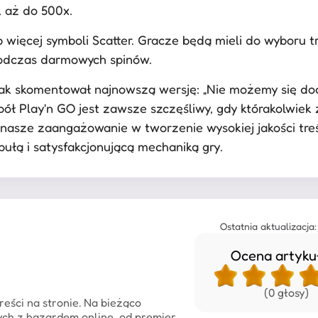
 aż do 500x.
b więcej symboli Scatter. Gracze będą mieli do wyboru t
 podczas darmowych spinów.
ak skomentował najnowszą wersję: „Nie możemy się do
pół Play'n GO jest zawsze szczęśliwy, gdy którakolwiek 
 nasze zaangażowanie w tworzenie wysokiej jakości treś
bułą i satysfakcjonującą mechaniką gry.
Ostatnia aktualizacja:
Ocena artyku
(
0
głosy)
reści na stronie. Na bieżąco
ch z hazardem online, od premier