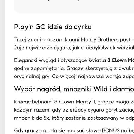
Play'n GO idzie do cyrku
Trzej znani graczom klauni Monty Brothers postano
żuje największe cygaro, jakie kiedykolwiek widzi
Elegancki wygląd i błyszczące światła
3 Clown Mo
godne zapamiętania. Gracze skorzystają z dwukro
oryginalnej gry. Co więcej, najnowsza wersja z
Wybór nagród, mnożniki Wild i darm
Kręcąc bębnami 3 Clown Monty II, gracze mogą 
każdym razem, gdy dzierżący cygaro goryl zacią
mnożnik do 5x, który zostanie zastosowany w od
Gdy graczom uda się napisać słowo BONUS na bę