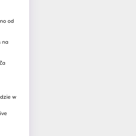
ino od
s na
Za
ędzie w
ive