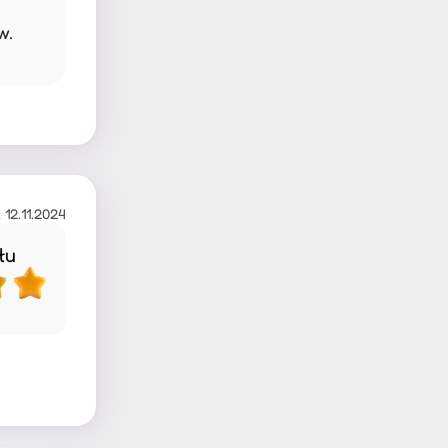
w.
 12.11.2024
łu