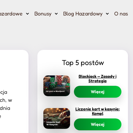
azardowe
Bonusy
Blog Hazardowy
O nas
Top 5 postów
Blackjack — Zasady i
Strategia
cja
Więcej
ch, w
odnia
Liczenie kart w kasynie:
Kompl
e
Więcej