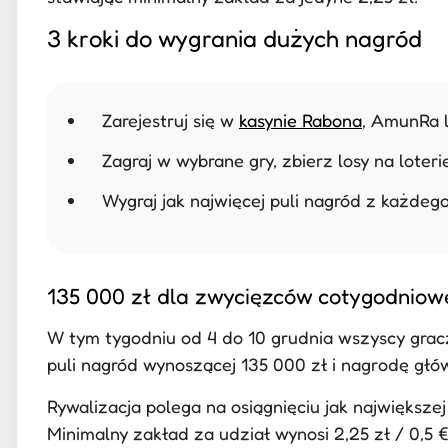
3 kroki do wygrania dużych nagród
Zarejestruj się w
kasynie Rabona
, AmunRa 
Zagraj w wybrane gry, zbierz losy na loteri
Wygraj jak najwięcej puli nagród z każdego 
135 000 zł dla zwycięzców cotygodniowe
W tym tygodniu od 4 do 10 grudnia wszyscy gra
puli nagród wynoszącej 135 000 zł i nagrodę głów
Rywalizacja polega na osiągnięciu jak największ
Minimalny zakład za udział wynosi 2,25 zł / 0,5 €