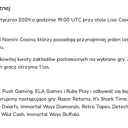
znej
tycznia 2024 o godzinie 19:00 UTC przy stole Live Cas
Nomini Casino, którzy posiadają przynajmniej jeden lo
u.
łkowitej kwoty zakładów postawionych na wybrane gry. 
 gracz otrzyma 1 los.
z Push Gaming, ELA Games i Ruby Play i odbywać się b
rujemy następujące gry:
Razor Returns, It's Shark Time,
 Dwarfs, Immortal Ways Diamonds, Retro Tapes, Detect
s Wild Cash, Immortal Ways Buffalo.