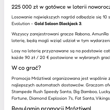
225 000 zł w gotówce w loterii noworoc
Losowanie największych nagród odbędzie się 10 s
Evolution -
Gold Saloon Blackjack 3
.
Wszyscy zarejestrowani gracze Rabona, AmunRa i 
loterię, będą mogli wziąć udział w tym wydarzeni
Losy na loterię przyznawane są na podstawie ca
każde 90 zł / 20 € postawione w wybranych grach
W co grać?
Promocja Mróztiwal organizowana jest wspólnie 
najlepszych automatach dostawców. Graczom ofe
Stampede Rush Speedy Santa, Big Bamboo, Lucky
Fortune, Diamond Explosion 7s, Fat Santa, Viking
Regulamin promocji Mróztiwal