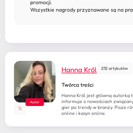
promocji.
Wszystkie nagrody przyznawane są na pr
Hanna Król
212 artykułów
Twórca treści
Hanna Król jest główną autorką t
informuje o nowościach związany
gier po trendy w branży. Pisze r
online i kasyn online.