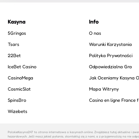
Kasyna
Info
5Gringos
O nas
Tsars
Warunki Korzystania
22Bet
Polityka Prywatności
IceBet Casino
Odpowiedzialna Gra
CasinoMega
Jak Oceniamy Kasyna O
CosmicSlot
Mapa Witryny
SpinsBro
Casino en ligne France f
Wizebets
PolskieKasyna247 to strona internetowa o kasynach online. Znajdziesz tutaj aktualne i zwe
hazardowych. Jeśli masz jakieś pytania, skontaktuj się z nami, a z przyjemnością na nie odp