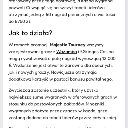
oferowany przez tego dostawcę, a każda wygrana
pozwoli Ci wspiąć się na szczyt tabeli liderów i
otrzymać jedną z 60 nagród pieniężnych o wartości
do 6750 zł.
Jak to działa?
W ramach promocji
Majestic Tourney
wszyscy
zarejestrowani gracze
Wazamba
i 5Gringos Casino
mogą rywalizować o pulę nagród wynoszącą 12 000
€. Wydarzenie jest otwarte zarówno dla obecnych,
jak i nowych graczy. Nowicjusze otrzymają
dodatkową korzyść w postaci bonusu powitalnego.
Zwycięzcą zostanie uczestnik, który uzyska
największą sumę wygranych w oferowanych grach w
stosunku do postawionych zakładów. Mnożniki
wygranych zdobyte przez graczy w każdej grze
zostaną dodane do tabeli liderów przez cały turniej.