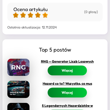
Ocena artykułu
(
0
głosy)
Ostatnia aktualizacja: 12.11.2024
Top 5 postów
RNG — Generator Liczb Losowych
Więcej
Hazard co to? Wszystko, co mus
Więcej
5 Legendarnych Hazardzistów w