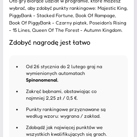
Oto gry biorące udział w programie, które możesz
wybrać, aby zdobyć punkty rankingowe: Majestic King,
PiggyBank - Stacked Fortune, Book Of Rampage,
Book Of PiggyBank - Czarny piątek, Poseidon's Rising
- 15 Lines, Queen Of The Forest - Autumn Kingdom.
Zdobyć nagrodę jest łatwo
Od 26 stycznia do 2 lutego graj na
wymienionych automatach
Spinonomenal
.
Zakręć bębnami, obstawiając co
najmniej 2,25 zł / 0,5 €.
Punkty rankingowe przyznawane są
według wzoru: wygrana / zakład.
Zdobądź jak najwięcej punktów we
wszystkich kwalifikujących się grach.