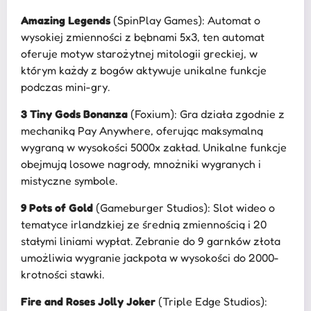
Amazing Legends
(SpinPlay Games): Automat o
wysokiej zmienności z bębnami 5x3, ten automat
oferuje motyw starożytnej mitologii greckiej, w
którym każdy z bogów aktywuje unikalne funkcje
podczas mini-gry.
3 Tiny Gods Bonanza
(Foxium): Gra działa zgodnie z
mechaniką Pay Anywhere, oferując maksymalną
wygraną w wysokości 5000x zakład. Unikalne funkcje
obejmują losowe nagrody, mnożniki wygranych i
mistyczne symbole.
9 Pots of Gold
(Gameburger Studios): Slot wideo o
tematyce irlandzkiej ze średnią zmiennością i 20
stałymi liniami wypłat. Zebranie do 9 garnków złota
umożliwia wygranie jackpota w wysokości do 2000-
krotności stawki.
Fire and Roses Jolly Joker
(Triple Edge Studios):