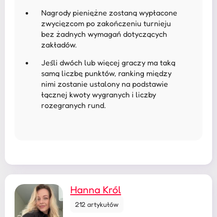
Nagrody pieniężne zostaną wypłacone
zwycięzcom po zakończeniu turnieju
bez żadnych wymagań dotyczących
zakładów.
Jeśli dwóch lub więcej graczy ma taką
samą liczbę punktów, ranking między
nimi zostanie ustalony na podstawie
łącznej kwoty wygranych i liczby
rozegranych rund.
Hanna Król
212 artykułów