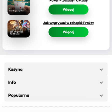
Poker – Zasady i Układy
Więcej
Jak wygrywać w zdrapki: Prakty
Więcej
Kasyna
Info
Popularne