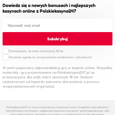
Dowiedz się o nowych bonusach i najlepszych
kasynach online z Polskiekasyna247
Oświadczam, że mam ukończone 18 lat
Wyrażam zgodę na otrzymywanie wiadomości i aktualności
W pełni popieramy odpowiedzialną grę w kasynie online. Wszystkie
materiały i gry prezentowane na Polskiekasyna247.pl są
przeznaczone dla osób, które ukończyły 18 lat. Osobom
uzależnionym od hazardu zalecamy skorzystanie z pomocy
wyspecjalizowanych organizacji.
PolskieKasyna247 to strona internetowa o kasynach online. Znajdziesz tutaj aktualne i
zweryfikowane informacje o najlepszych kasynach, bonusach i grach hazardowych. Jeśli
masz jakieś pytania, skontaktuj się z nami, a z przyjemnością na nie odpowiemy.