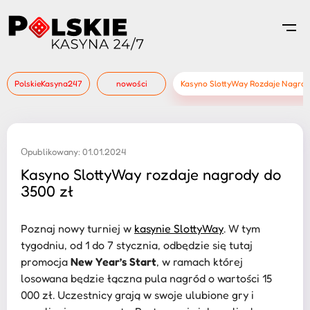
PolskieKasyna247
nowości
Kasyno SlottyWay Rozdaje Nagrod
Оpublikowany: 01.01.2024
Kasyno SlottyWay rozdaje nagrody do
3500 zł
Poznaj nowy turniej w
kasynie SlottyWay
. W tym
tygodniu, od 1 do 7 stycznia, odbędzie się tutaj
promocja
New Year’s Start
, w ramach której
losowana będzie łączna pula nagród o wartości 15
000 zł. Uczestnicy grają w swoje ulubione gry i