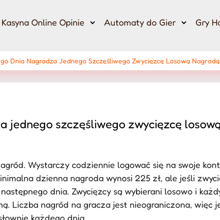
Kasyna Online Opinie
Automaty do Gier
Gry H
ego Dnia Nagradza Jednego Szczęśliwego Zwycięzcę Losową Nagrodą 
a jednego szczęśliwego zwycięzcę losow
gród. Wystarczy codziennie logować się na swoje kont
Minimalna dzienna nagroda wynosi 225 zł, ale jeśli zwyci
 następnego dnia. Zwycięzcy są wybierani losowo i każd
. Liczba nagród na gracza jest nieograniczona, więc je
łownie każdego dnia.