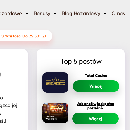
azardowe
Bonusy
Blog Hazardowy
O nas
O Wartości Do 22 500 Zł
Top 5 postów
ą
Total Casino
Więcej
o i
Jak grać w jackpota:
ęzca jej
poradnik
y
Więcej
śli