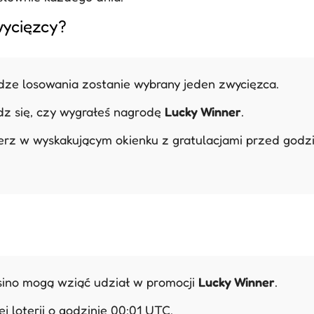
wycięzcy?
dze losowania zostanie wybrany jeden zwycięzca.
edz się, czy wygrałeś nagrodę
Lucky Winner
.
ierz w wyskakującym okienku z gratulacjami przed godz
sino mogą wziąć udział w promocji
Lucky Winner
.
 loterii o godzinie 00:01 UTC.