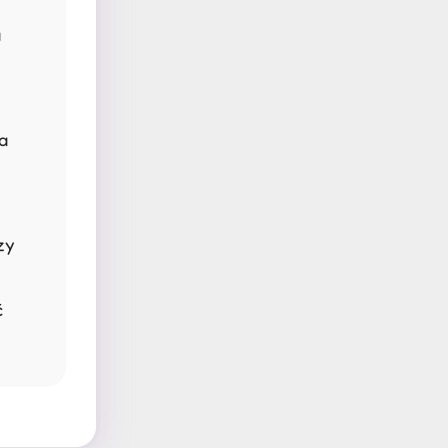
a
a
zy
ć