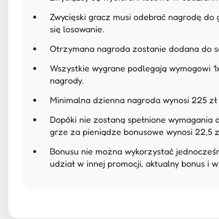
Zwycięski gracz musi odebrać nagrodę do
się losowanie.
Otrzymana nagroda zostanie dodana do se
Wszystkie wygrane podlegają wymogowi 1x 
nagrody.
Minimalna dzienna nagroda wynosi 225 zł 
Dopóki nie zostaną spełnione wymagania
grze za pieniądze bonusowe wynosi 22,5 z
Bonusu nie można wykorzystać jednocześni
udział w innej promocji, aktualny bonus i