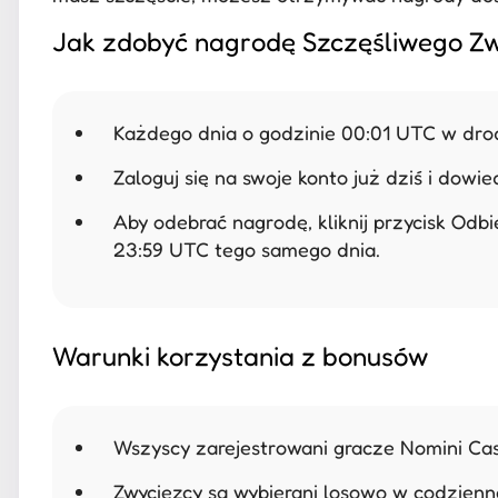
Jak zdobyć nagrodę Szczęśliwego Z
Każdego dnia o godzinie 00:01 UTC w dro
Zaloguj się na swoje konto już dziś i dowi
Aby odebrać nagrodę, kliknij przycisk Odb
23:59 UTC tego samego dnia.
Warunki korzystania z bonusów
Wszyscy zarejestrowani gracze Nomini Ca
Zwycięzcy są wybierani losowo w codziennej