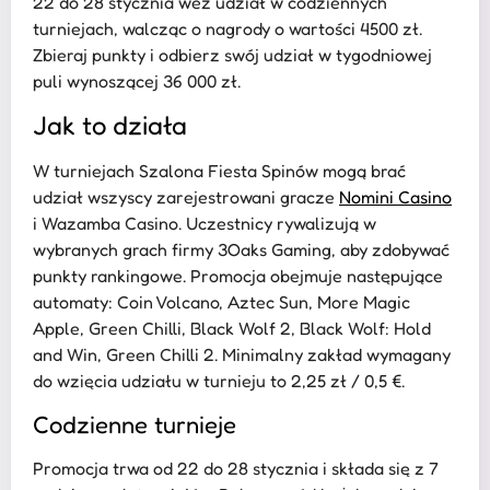
22 do 28 stycznia weź udział w codziennych
turniejach, walcząc o nagrody o wartości 4500 zł.
Zbieraj punkty i odbierz swój udział w tygodniowej
puli wynoszącej 36 000 zł.
Jak to działa
W turniejach Szalona Fiesta Spinów mogą brać
udział wszyscy zarejestrowani gracze
Nomini Casino
i Wazamba Casino. Uczestnicy rywalizują w
wybranych grach firmy 3Oaks Gaming, aby zdobywać
punkty rankingowe. Promocja obejmuje następujące
automaty: Coin Volcano, Aztec Sun, More Magic
Apple, Green Chilli, Black Wolf 2, Black Wolf: Hold
and Win, Green Chilli 2. Minimalny zakład wymagany
do wzięcia udziału w turnieju to 2,25 zł / 0,5 €.
Codzienne turnieje
Promocja trwa od 22 do 28 stycznia i składa się z 7