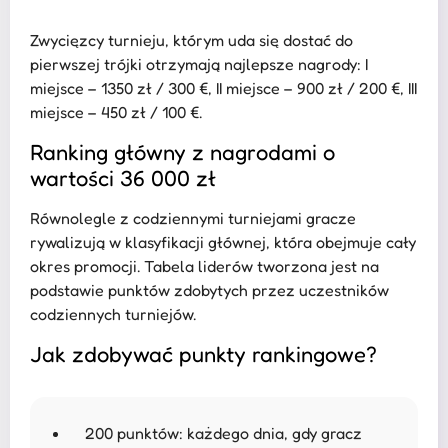
Zwycięzcy turnieju, którym uda się dostać do
pierwszej trójki otrzymają najlepsze nagrody: I ​​
miejsce – 1350 zł / 300 €, II miejsce – 900 zł / 200 €, III
miejsce – 450 zł / 100 €.
Ranking główny z nagrodami o
wartości 36 000 zł
Równolegle z codziennymi turniejami gracze
rywalizują w klasyfikacji głównej, która obejmuje cały
okres promocji. Tabela liderów tworzona jest na
podstawie punktów zdobytych przez uczestników
codziennych turniejów.
Jak zdobywać punkty rankingowe?
200 punktów: każdego dnia, gdy gracz